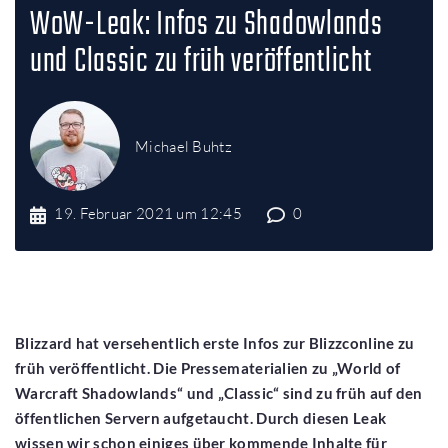
1
2
3
4
5
WoW-Leak: Infos zu Shadowlands
und Classic zu früh veröffentlicht
Michael Buhtz
19. Februar 2021 um 12:45
0
Blizzard hat versehentlich erste Infos zur Blizzconline zu
früh veröffentlicht. Die Pressematerialien zu „World of
Warcraft Shadowlands“ und „Classic“ sind zu früh auf den
öffentlichen Servern aufgetaucht. Durch diesen Leak
wissen wir schon einiges über kommende Inhalte für