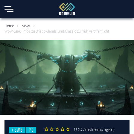
Home
News
WoW-Leak: Infos zu Shadowlands und Classic zu früh veröffentlicht
NEWS
PC
0
(
0 Abstimmungen
)