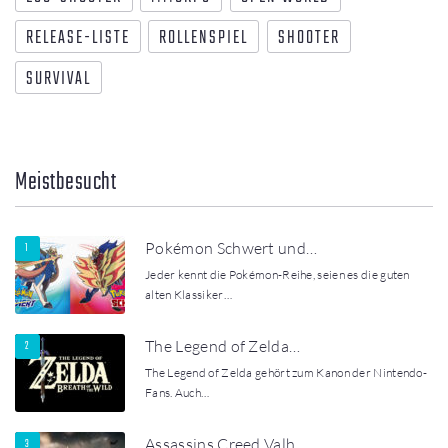
RELEASE-LISTE
ROLLENSPIEL
SHOOTER
SURVIVAL
Meistbesucht
Pokémon Schwert und…
Jeder kennt die Pokémon-Reihe, seien es die guten
alten Klassiker…
The Legend of Zelda…
The Legend of Zelda gehört zum Kanon der Nintendo-
Fans. Auch…
Assassins Creed Valh…