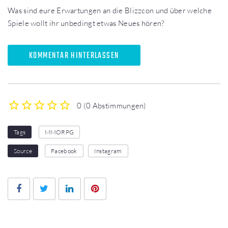
Was sind eure Erwartungen an die Blizzcon und über welche
Spiele wollt ihr unbedingt etwas Neues hören?
KOMMENTAR HINTERLASSEN
0
(
0 Abstimmungen
)
1
2
3
4
5
Tags
MMORPG
Source
Facebook
Instagram
Facebook
Twitter
LinkedIn
Pinterest