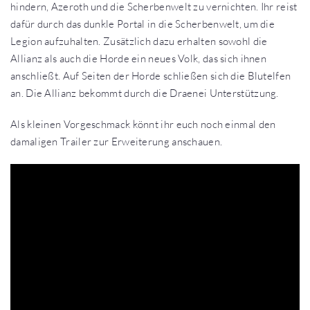
hindern, Azeroth und die Scherbenwelt zu vernichten. Ihr reist
dafür durch das dunkle Portal in die Scherbenwelt, um die
Legion aufzuhalten. Zusätzlich dazu erhalten sowohl die
Allianz als auch die Horde ein neues Volk, das sich ihnen
anschließt. Auf Seiten der Horde schließen sich die Blutelfen
an. Die Allianz bekommt durch die Draenei Unterstützung.
Als kleinen Vorgeschmack könnt ihr euch noch einmal den
damaligen Trailer zur Erweiterung anschauen.