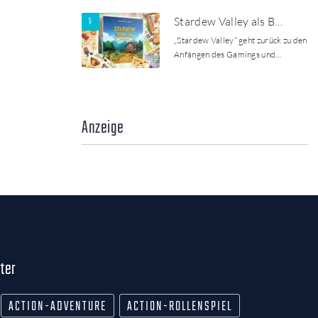
Stardew Valley als B…
„Stardew Valley“ geht zurück zu den
Anfängen des Gamings und…
Anzeige
ter
ACTION-ADVENTURE
ACTION-ROLLENSPIEL