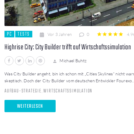
PC
TESTS
Vor 3 Jahren
0
4.9
1
2
3
4
5
Highrise City: City Builder trifft auf Wirtschaftssimulation
Facebook
Twitter
LinkedIn
Pinterest
Michael Buhtz
Was City Builder angeht, bin ich schon mit „Cities Skylines“ nicht w
skeptisch. Doch der City Builder vom deutschen Entwickler Fourexo
AUFBAU-STRATEGIE
WIRTSCHAFTSSIMULATION
,
WEITERLESEN