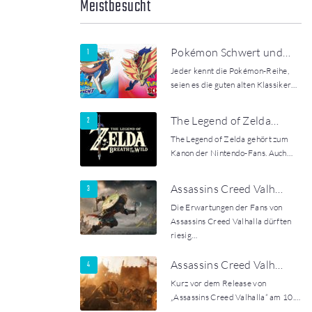
Meistbesucht
Pokémon Schwert und…
Jeder kennt die Pokémon-Reihe,
seien es die guten alten Klassiker…
The Legend of Zelda…
The Legend of Zelda gehört zum
Kanon der Nintendo-Fans. Auch…
Assassins Creed Valh…
Die Erwartungen der Fans von
Assassins Creed Valhalla dürften
riesig…
Assassins Creed Valh…
Kurz vor dem Release von
„Assassins Creed Valhalla“ am 10.…