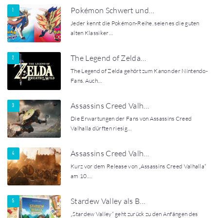
Pokémon Schwert und…
Jeder kennt die Pokémon-Reihe, seien es die guten
alten Klassiker…
The Legend of Zelda…
The Legend of Zelda gehört zum Kanon der Nintendo-
Fans. Auch…
Assassins Creed Valh…
Die Erwartungen der Fans von Assassins Creed
Valhalla dürften riesig…
Assassins Creed Valh…
Kurz vor dem Release von „Assassins Creed Valhalla“
am 10.…
Stardew Valley als B…
„Stardew Valley“ geht zurück zu den Anfängen des