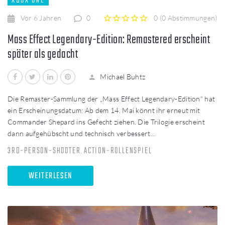
XBOX ONE
Vor 6 Jahren
0
0
(
0 Abstimmungen
)
1
2
3
4
5
Mass Effect Legendary-Edition: Remastered erscheint
später als gedacht
Facebook
Twitter
LinkedIn
Pinterest
Michael Buhtz
Die Remaster-Sammlung der „Mass Effect Legendary-Edition“ hat
ein Erscheinungsdatum: Ab dem 14. Mai könnt ihr erneut mit
Commander Shepard ins Gefecht ziehen. Die Trilogie erscheint
dann aufgehübscht und technisch verbessert…
3RD-PERSON-SHOOTER
ACTION-ROLLENSPIEL
,
WEITERLESEN