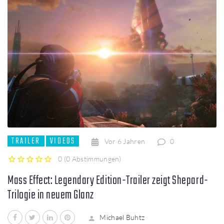
TRAILER
VIDEOS
Vor 6 Jahren
0
0
(
0 Abstimmungen
)
1
2
3
4
5
Mass Effect: Legendary Edition-Trailer zeigt Shepard-
Trilogie in neuem Glanz
Facebook
Twitter
LinkedIn
Pinterest
Michael Buhtz