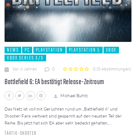
NEWS
PC
PLAYSTATION
PLAYSTATION 5
XBOX
XBOX SERIES X/S
Vor 6 Jahren
0
0
(
0 Abstimmungen
)
1
2
3
4
5
Battlefield 6: EA bestätigt Release-Zeitraum
Facebook
Twitter
LinkedIn
Pinterest
Michael Buhtz
Das Netz ist voll mit Gerüchten rund um „Battlefield 6“ und
Shooter-Fans weltweit sind gespannt auf den neusten Teil der
Reihe. Bis jetzt hat sich EA aber sehr bedeckt gehalten,…
TAKTIK-SHOOTER