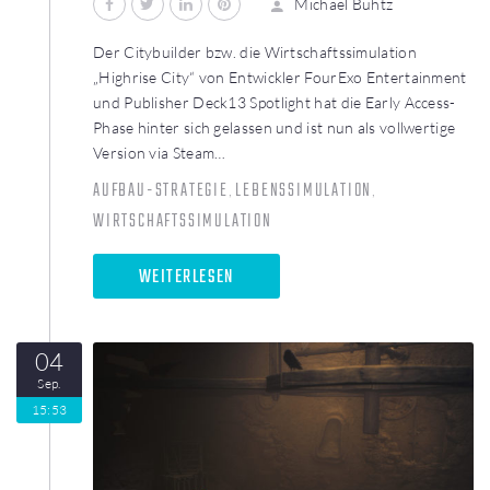
Michael Buhtz
Der Citybuilder bzw. die Wirtschaftssimulation
„Highrise City“ von Entwickler FourExo Entertainment
und Publisher Deck13 Spotlight hat die Early Access-
Phase hinter sich gelassen und ist nun als vollwertige
Version via Steam…
AUFBAU-STRATEGIE
LEBENSSIMULATION
,
,
WIRTSCHAFTSSIMULATION
WEITERLESEN
04
Sep.
15:53