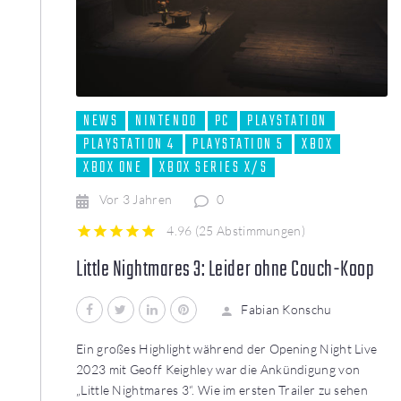
NEWS
NINTENDO
PC
PLAYSTATION
PLAYSTATION 4
PLAYSTATION 5
XBOX
XBOX ONE
XBOX SERIES X/S
Vor 3 Jahren
0
4.96
(
25 Abstimmungen
)
1
2
3
4
5
Little Nightmares 3: Leider ohne Couch-Koop
Facebook
Twitter
LinkedIn
Pinterest
Fabian Konschu
Ein großes Highlight während der Opening Night Live
2023 mit Geoff Keighley war die Ankündigung von
„Little Nightmares 3“. Wie im ersten Trailer zu sehen