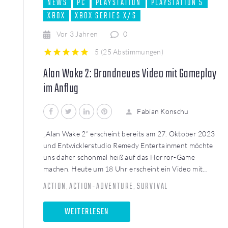
NEWS
PC
PLAYSTATION
PLAYSTATION 5
XBOX
XBOX SERIES X/S
Vor 3 Jahren
0
5
(
25 Abstimmungen
)
1
2
3
4
5
Alan Wake 2: Brandneues Video mit Gameplay
im Anflug
Facebook
Twitter
LinkedIn
Pinterest
Fabian Konschu
„Alan Wake 2“ erscheint bereits am 27. Oktober 2023
und Entwicklerstudio Remedy Entertainment möchte
uns daher schonmal heiß auf das Horror-Game
machen. Heute um 18 Uhr erscheint ein Video mit…
ACTION
ACTION-ADVENTURE
SURVIVAL
,
,
WEITERLESEN