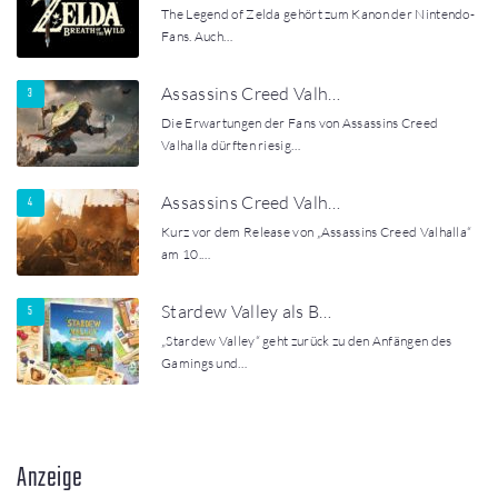
The Legend of Zelda gehört zum Kanon der Nintendo-
Fans. Auch…
Assassins Creed Valh…
Die Erwartungen der Fans von Assassins Creed
Valhalla dürften riesig…
Assassins Creed Valh…
Kurz vor dem Release von „Assassins Creed Valhalla“
am 10.…
Stardew Valley als B…
„Stardew Valley“ geht zurück zu den Anfängen des
Gamings und…
Anzeige