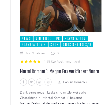
NEWS
NINTENDO
PC
PLAYSTATION
PLAYSTATION 5
XBOX
XBOX SERIES X/S
Vor 3 Jahren
0
4.88
(
16 Abstimmungen
)
1
2
3
4
5
Mortal Kombat 1: Megan Fox verkörpert Nitara
Facebook
Twitter
LinkedIn
Pinterest
Fabian Konschu
Dank eines neuen Leaks sind mittlerweile alle
Charaktere in „Mortal Kombat 1“ bekannt.
NetherRealm hat derweil einen neuen Trailer mit einem