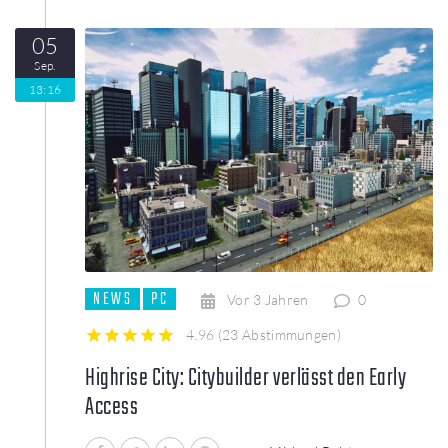
05
Sep.
13:16
NEWS
PC
Vor 3 Jahren
0
4.96
(
23 Abstimmungen
)
1
2
3
4
5
Highrise City: Citybuilder verlässt den Early
Access
Facebook
Twitter
LinkedIn
Pinterest