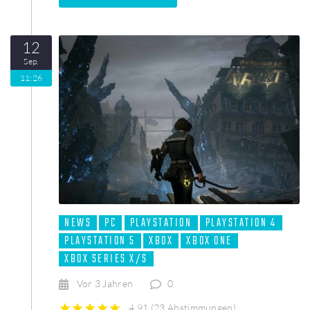
12
Sep.
11:26
NEWS
PC
PLAYSTATION
PLAYSTATION 4
PLAYSTATION 5
XBOX
XBOX ONE
XBOX SERIES X/S
Vor 3 Jahren
0
4.91
(
23 Abstimmungen
)