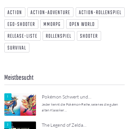
ACTION
ACTION-ADVENTURE
ACTION-ROLLENSPIEL
EGO-SHOOTER
MMORPG
OPEN WORLD
RELEASE-LISTE
ROLLENSPIEL
SHOOTER
SURVIVAL
Meistbesucht
Pokémon Schwert und…
Jeder kennt die Pokémon-Reihe, seien es die guten
alten Klassiker…
The Legend of Zelda…