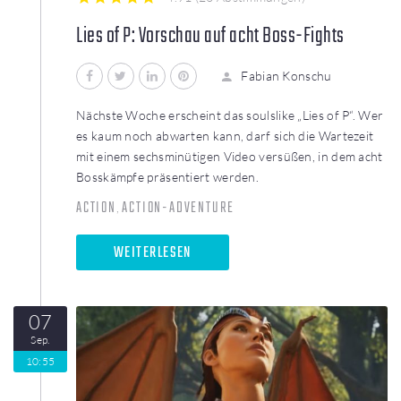
1
2
3
4
5
Lies of P: Vorschau auf acht Boss-Fights
Facebook
Twitter
LinkedIn
Pinterest
Fabian Konschu
Nächste Woche erscheint das soulslike „Lies of P“. Wer
es kaum noch abwarten kann, darf sich die Wartezeit
mit einem sechsminütigen Video versüßen, in dem acht
Bosskämpfe präsentiert werden.
ACTION
ACTION-ADVENTURE
,
WEITERLESEN
07
Sep.
10:55