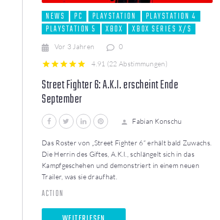
NEWS
PC
PLAYSTATION
PLAYSTATION 4
PLAYSTATION 5
XBOX
XBOX SERIES X/S
Vor 3 Jahren
0
4.91
(
22 Abstimmungen
)
1
2
3
4
5
Street Fighter 6: A.K.I. erscheint Ende
September
Facebook
Twitter
LinkedIn
Pinterest
Fabian Konschu
Das Roster von „Street Fighter 6“ erhält bald Zuwachs.
Die Herrin des Giftes, A.K.I., schlängelt sich in das
Kampfgeschehen und demonstriert in einem neuen
Trailer, was sie draufhat.
ACTION
WEITERLESEN