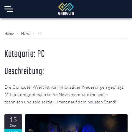
Home
News
PC
Kategorie:
PC
Beschreibung:
Die Computer-Welt ist von innovativen Neuerungen geprägt.
Mit uns entgeht euch keine News mehr und ihr seid –
technisch und spielseitig – immer auf dem neusten Stand!
15
Sep.