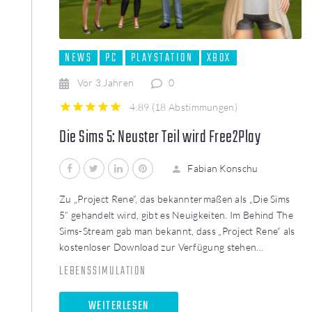
NEWS
PC
PLAYSTATION
XBOX
Vor 3 Jahren
0
4.89
(
18 Abstimmungen
)
1
2
3
4
5
Die Sims 5: Neuster Teil wird Free2Play
Facebook
Twitter
LinkedIn
Pinterest
Fabian Konschu
Zu „Project Rene“, das bekanntermaßen als „Die Sims
5“ gehandelt wird, gibt es Neuigkeiten. Im Behind The
Sims-Stream gab man bekannt, dass „Project Rene“ als
kostenloser Download zur Verfügung stehen…
LEBENSSIMULATION
WEITERLESEN