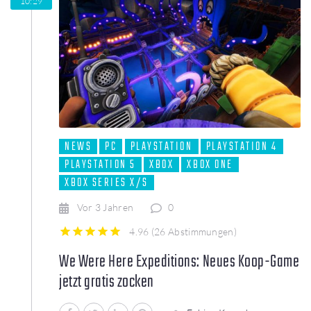
10:29
NEWS
PC
PLAYSTATION
PLAYSTATION 4
PLAYSTATION 5
XBOX
XBOX ONE
XBOX SERIES X/S
Vor 3 Jahren
0
4.96
(
26 Abstimmungen
)
1
2
3
4
5
We Were Here Expeditions: Neues Koop-Game
jetzt gratis zocken
Facebook
Twitter
LinkedIn
Pinterest