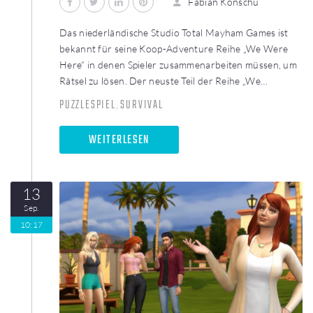
Fabian Konschu
Das niederländische Studio Total Mayham Games ist
bekannt für seine Koop-Adventure Reihe „We Were
Here“ in denen Spieler zusammenarbeiten müssen, um
Rätsel zu lösen. Der neuste Teil der Reihe „We…
PUZZLESPIEL
SURVIVAL
,
WEITERLESEN
13
Sep.
10:17