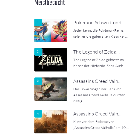
Meistbesucht
Pokémon Schwert und…
Jeder kennt die Pokémon-Reihe,
seien es die guten alten Klassiker…
The Legend of Zelda…
The Legend of Zelda gehört zum
Kanon der Nintendo-Fans. Auch…
Assassins Creed Valh…
Die Erwartungen der Fans von
Assassins Creed Valhalla dürften
riesig…
Assassins Creed Valh…
Kurz vor dem Release von
„Assassins Creed Valhalla“ am 10.…