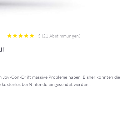
5
(
21 Abstimmungen
)
1
2
3
4
5
ur
em Joy-Con-Drift massive Probleme haben. Bisher konnten die
ie kostenlos bei Nintendo eingesendet werden…