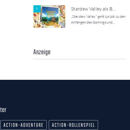
Stardew Valley als B…
„Stardew Valley“ geht zurück zu den
Anfängen des Gamings und…
Anzeige
ter
ACTION-ADVENTURE
ACTION-ROLLENSPIEL