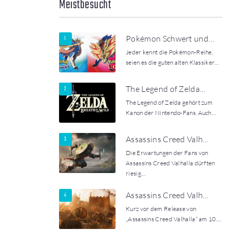
Meistbesucht
Pokémon Schwert und…
Jeder kennt die Pokémon-Reihe,
seien es die guten alten Klassiker…
The Legend of Zelda…
The Legend of Zelda gehört zum
Kanon der Nintendo-Fans. Auch…
Assassins Creed Valh…
Die Erwartungen der Fans von
Assassins Creed Valhalla dürften
riesig…
Assassins Creed Valh…
Kurz vor dem Release von
„Assassins Creed Valhalla“ am 10.…