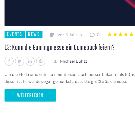
EVENTS
NEWS
Vor 3 Jahren
0
1
2
3
4
5
E3: Kann die Gamingmesse ein Comeback feiern?
Facebook
Twitter
LinkedIn
Pinterest
Michael Buhtz
Um die Electronic Entertainment Expo, auch besser bekannt als E3, is
diesem Jahr wurde sogar gemunkelt, dass die größte Spielemesse…
WEITERLESEN