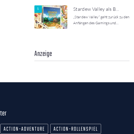
Stardew Valley als B…
„Stardew Valley“ geht zurück zu den
Anfängen des Gamings und…
Anzeige
ter
ACTION-ADVENTURE
ACTION-ROLLENSPIEL