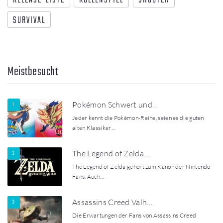
RELEASE-LISTE
ROLLENSPIEL
SHOOTER
SURVIVAL
Meistbesucht
Pokémon Schwert und…
Jeder kennt die Pokémon-Reihe, seien es die guten
alten Klassiker…
The Legend of Zelda…
The Legend of Zelda gehört zum Kanon der Nintendo-
Fans. Auch…
Assassins Creed Valh…
Die Erwartungen der Fans von Assassins Creed