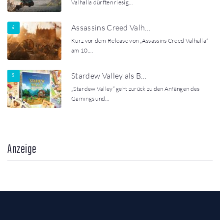
Valhalla dürften riesig…
Assassins Creed Valh…
Kurz vor dem Release von „Assassins Creed Valhalla“
am 10.…
Stardew Valley als B…
„Stardew Valley“ geht zurück zu den Anfängen des
Gamings und…
Anzeige