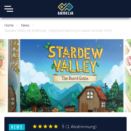
Home
News
Stardew Valley als Brettspiel: Oldschool-Gaming in seiner reinsten Form
NEWS
5
(
1 Abstimmung
)