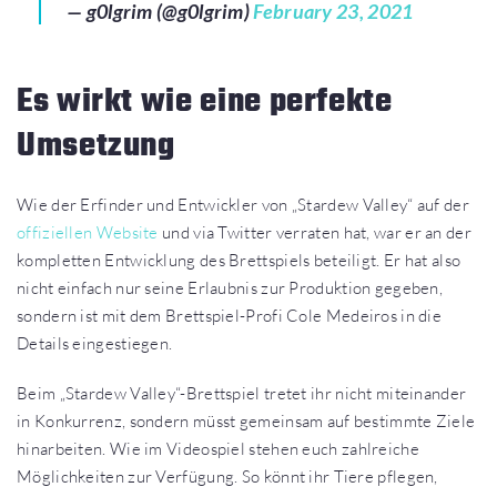
— g0lgrim (@g0lgrim)
February 23, 2021
Es wirkt wie eine perfekte
Umsetzung
Wie der Erfinder und Entwickler von „Stardew Valley“ auf der
offiziellen Website
und via Twitter verraten hat, war er an der
kompletten Entwicklung des Brettspiels beteiligt. Er hat also
nicht einfach nur seine Erlaubnis zur Produktion gegeben,
sondern ist mit dem Brettspiel-Profi Cole Medeiros in die
Details eingestiegen.
Beim „Stardew Valley“-Brettspiel tretet ihr nicht miteinander
in Konkurrenz, sondern müsst gemeinsam auf bestimmte Ziele
hinarbeiten. Wie im Videospiel stehen euch zahlreiche
Möglichkeiten zur Verfügung. So könnt ihr Tiere pflegen,