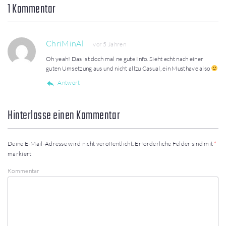
1 Kommentar
ChriMinAl
vor 5 Jahren
Oh yeah! Das ist doch mal ne gute Info. Sieht echt nach einer
guten Umsetzung aus und nicht allzu Casual, ein Musthave also
Antwort
Hinterlasse einen Kommentar
Deine E-Mail-Adresse wird nicht veröffentlicht.
Erforderliche Felder sind mit
*
markiert
Kommentar