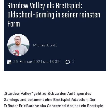
1
2
3
4
5
Stardew Valley als Brettspiel:
Oldschool-Gaming in seiner reinsten
Form
Michael Buhtz
25. Februar 2021 um 13:02
1
„Stardew Valley“ geht zurück zu den Anfängen des
Gamings und bekommt eine Brettspiel-Adaption. Der
Erfinder Eric Barone aka Concerned Ape hat ein Brettspiel