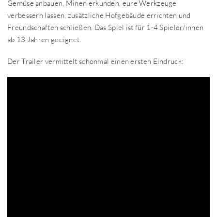
Gemüse anbauen, Minen erkunden, eure Werkzeuge
verbessern lassen, zusätzliche Hofgebäude errichten und
Freundschaften schließen. Das Spiel ist für 1-4 Spieler/innen
ab 13 Jahren geeignet.
Der Trailer vermittelt schonmal einen ersten Eindruck: