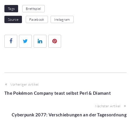
1
2
3
4
5
Tags
Brettspiel
Source
Facebook
Instagram
Facebook
Twitter
LinkedIn
Pinterest
Vorheriger Artikel
The Pokémon Company teast selbst Perl & Diamant
Nächster Artikel
Cyberpunk 2077: Verschiebungen an der Tagesordnung