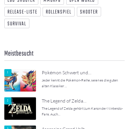
EGO-SHOOTER
MMORPG
OPEN WORLD
RELEASE-LISTE
ROLLENSPIEL
SHOOTER
SURVIVAL
Meistbesucht
Pokémon Schwert und…
Jeder kennt die Pokémon-Reihe, seien es die guten
alten Klassiker…
The Legend of Zelda…
The Legend of Zelda gehört zum Kanon der Nintendo-
Fans. Auch…
Assassins Creed Valh…