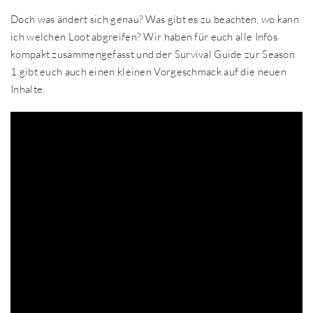
Doch was ändert sich genau? Was gibt es zu beachten, wo kann
ich welchen Loot abgreifen? Wir haben für euch alle Infos
kompakt zusammengefasst und der Survival Guide zur Season
1 gibt euch auch einen kleinen Vorgeschmack auf die neuen
Inhalte.