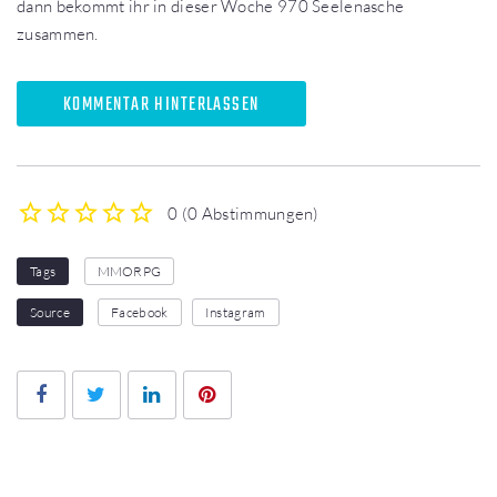
dann bekommt ihr in dieser Woche 970 Seelenasche
zusammen.
KOMMENTAR HINTERLASSEN
0
(
0 Abstimmungen
)
1
2
3
4
5
Tags
MMORPG
Source
Facebook
Instagram
Facebook
Twitter
LinkedIn
Pinterest