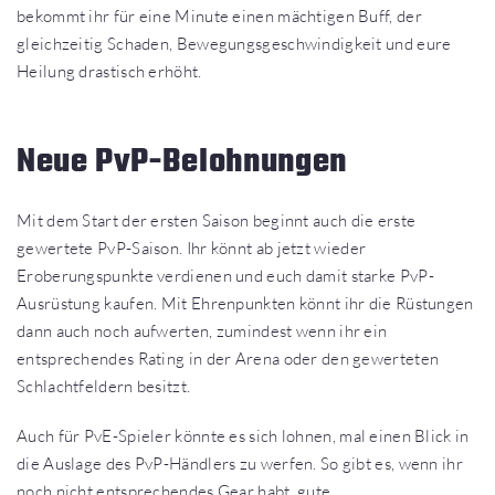
bekommt ihr für eine Minute einen mächtigen Buff, der
gleichzeitig Schaden, Bewegungsgeschwindigkeit und eure
Heilung drastisch erhöht.
Neue PvP-Belohnungen
Mit dem Start der ersten Saison beginnt auch die erste
gewertete PvP-Saison. Ihr könnt ab jetzt wieder
Eroberungspunkte verdienen und euch damit starke PvP-
Ausrüstung kaufen. Mit Ehrenpunkten könnt ihr die Rüstungen
dann auch noch aufwerten, zumindest wenn ihr ein
entsprechendes Rating in der Arena oder den gewerteten
Schlachtfeldern besitzt.
Auch für PvE-Spieler könnte es sich lohnen, mal einen Blick in
die Auslage des PvP-Händlers zu werfen. So gibt es, wenn ihr
noch nicht entsprechendes Gear habt, gute