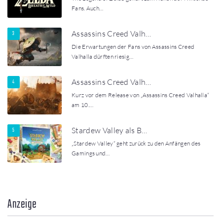
Fans. Auch…
Assassins Creed Valh…
Die Erwartungen der Fans von Assassins Creed
Valhalla dürften riesig…
Assassins Creed Valh…
Kurz vor dem Release von „Assassins Creed Valhalla“
am 10.…
Stardew Valley als B…
„Stardew Valley“ geht zurück zu den Anfängen des
Gamings und…
Anzeige