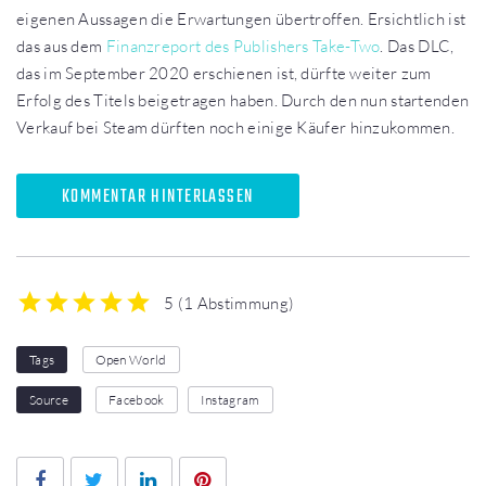
eigenen Aussagen die Erwartungen übertroffen. Ersichtlich ist
das aus dem
Finanzreport des Publishers Take-Two
. Das DLC,
das im September 2020 erschienen ist, dürfte weiter zum
Erfolg des Titels beigetragen haben. Durch den nun startenden
Verkauf bei Steam dürften noch einige Käufer hinzukommen.
KOMMENTAR HINTERLASSEN
5
(
1 Abstimmung
)
1
2
3
4
5
Tags
Open World
Source
Facebook
Instagram
Facebook
Twitter
LinkedIn
Pinterest