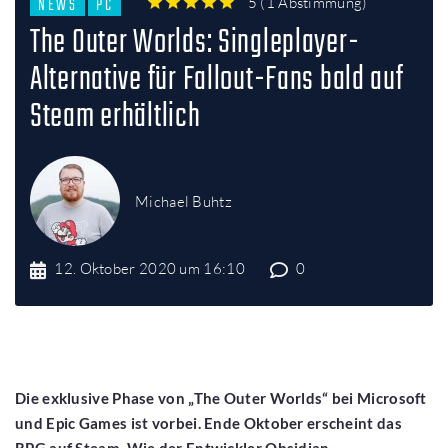
NEWS
PC
5
(
1 Abstimmung
)
1
2
3
4
5
The Outer Worlds: Singleplayer-
Alternative für Fallout-Fans bald auf
Steam erhältlich
Michael Buhtz
12. Oktober 2020 um 16:10
0
Die exklusive Phase von „The Outer Worlds“ bei Microsoft
und Epic Games ist vorbei. Ende Oktober erscheint das