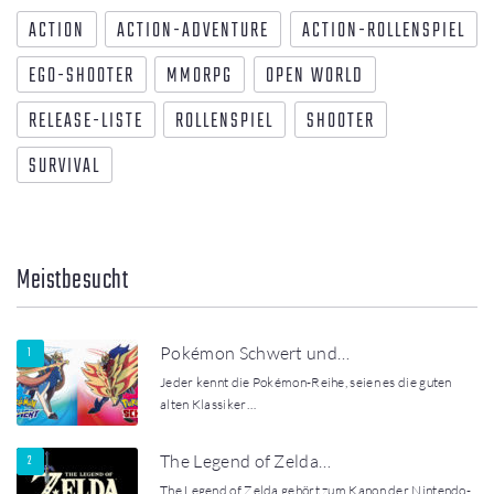
ACTION
ACTION-ADVENTURE
ACTION-ROLLENSPIEL
EGO-SHOOTER
MMORPG
OPEN WORLD
RELEASE-LISTE
ROLLENSPIEL
SHOOTER
SURVIVAL
Meistbesucht
Pokémon Schwert und…
Jeder kennt die Pokémon-Reihe, seien es die guten
alten Klassiker…
The Legend of Zelda…
The Legend of Zelda gehört zum Kanon der Nintendo-