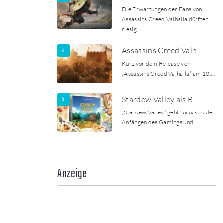
Die Erwartungen der Fans von
Assassins Creed Valhalla dürften
riesig…
Assassins Creed Valh…
Kurz vor dem Release von
„Assassins Creed Valhalla“ am 10.…
Stardew Valley als B…
„Stardew Valley“ geht zurück zu den
Anfängen des Gamings und…
Anzeige