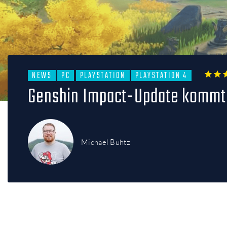
NEWS
PC
PLAYSTATION
PLAYSTATION 4
1
2
Genshin Impact-Update kommt
Michael Buhtz