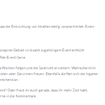
ss die Entwicklung von Inhalten stetig voranschreitet. Einen
onspine-Gebiet wird samt zugehörigem Event enthüllt
Rite-Event-Serie
s Wochen folgen und die Spielwelt erweitern. Wahrscheinlich
elen oder Gewinnen freuen. Ebenfalls dürften sich die Ingame-
prechend an.
mmt? Oder freut ihr euch gerade, dass ihr mehr Zeit habt,
erne in die Kommentare.