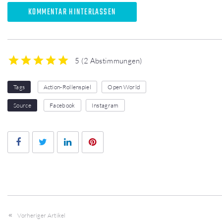
KOMMENTAR HINTERLASSEN
5
(
2 Abstimmungen
)
1
2
3
4
5
Tags
Action-Rollenspiel
Open World
Source
Facebook
Instagram
Facebook
Twitter
LinkedIn
Pinterest
Vorheriger Artikel