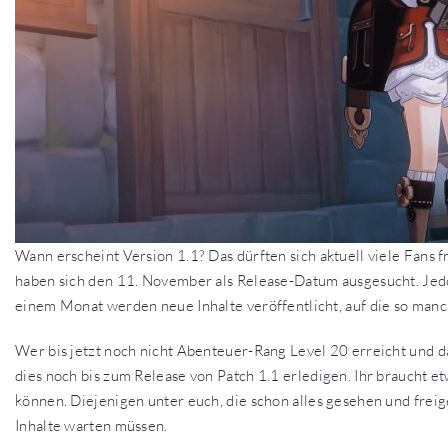
Wann erscheint Version 1.1? Das dürften sich aktuell viele Fans 
haben sich den 11. November als Release-Datum ausgesucht. Jedoc
einem Monat werden neue Inhalte veröffentlicht, auf die so manc
Wer bis jetzt noch nicht Abenteuer-Rang Level 20 erreicht und d
dies noch bis zum Release von Patch 1.1 erledigen. Ihr braucht
können. Diejenigen unter euch, die schon alles gesehen und freig
Inhalte warten müssen.