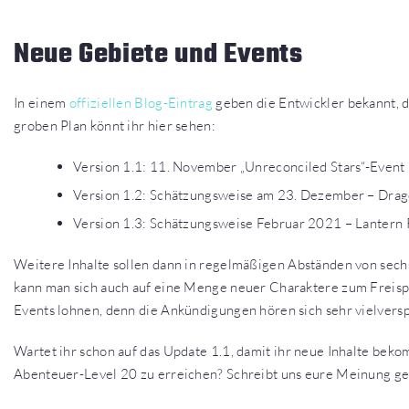
Neue Gebiete und Events
In einem
offiziellen Blog-Eintrag
geben die Entwickler bekannt, da
groben Plan könnt ihr hier sehen:
Version 1.1: 11. November „Unreconciled Stars“-Event
Version 1.2: Schätzungsweise am 23. Dezember – Drag
Version 1.3: Schätzungsweise Februar 2021 – Lantern 
Weitere Inhalte sollen dann in regelmäßigen Abständen von sech
kann man sich auch auf eine Menge neuer Charaktere zum Freispi
Events lohnen, denn die Ankündigungen hören sich sehr vielvers
Wartet ihr schon auf das Update 1.1, damit ihr neue Inhalte beko
Abenteuer-Level 20 zu erreichen? Schreibt uns eure Meinung g