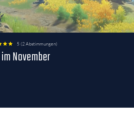
5
(
2 Abstimmungen
)
3
4
5
 im November