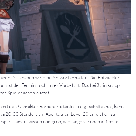
fragen. Nun haben wir eine Antwort erhalten. Die Entwickler
h ist der Termin noch unter Vorbehalt. Das heißt, in knapp
her Spieler schon wartet.
amit den Charakter Barbara kostenlos freigeschaltet hat, kann
 etwa 20-30 Stunden, um Abenteurer-Level 20 erreichen zu
espielt haben, wissen nun grob, wie lange sie noch auf neue