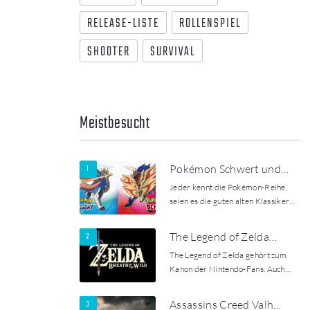
RELEASE-LISTE
ROLLENSPIEL
SHOOTER
SURVIVAL
Meistbesucht
Pokémon Schwert und…
Jeder kennt die Pokémon-Reihe,
seien es die guten alten Klassiker…
The Legend of Zelda…
The Legend of Zelda gehört zum
Kanon der Nintendo-Fans. Auch…
Assassins Creed Valh…