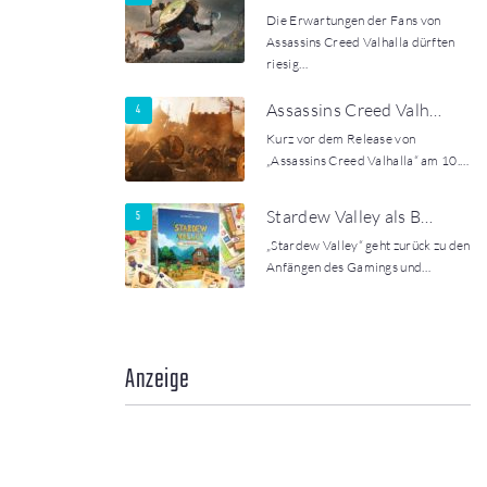
Die Erwartungen der Fans von
Assassins Creed Valhalla dürften
riesig…
Assassins Creed Valh…
Kurz vor dem Release von
„Assassins Creed Valhalla“ am 10.…
Stardew Valley als B…
„Stardew Valley“ geht zurück zu den
Anfängen des Gamings und…
Anzeige