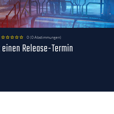
0
(
0 Abstimmungen
)
1
2
3
4
5
t einen Release-Termin