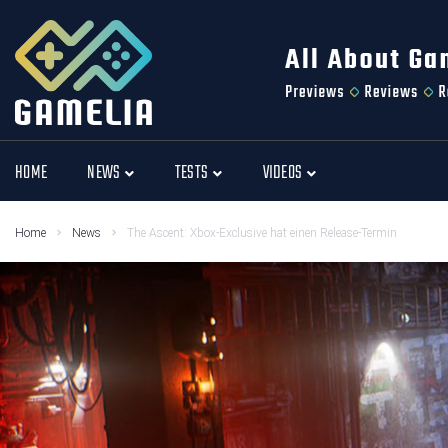
HOME
NEWS
TESTS
VIDEOS
Home
News
The Ascent: Xbox-Exclusive hat einen Release-Termin