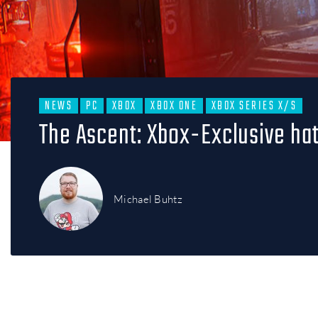
NEWS
PC
XBOX
XBOX ONE
XBOX SERIES X/S
The Ascent: Xbox-Exclusive ha
Michael Buhtz