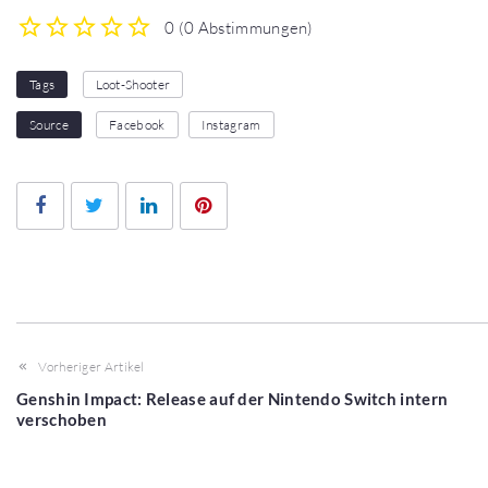
0
(
0 Abstimmungen
)
1
2
3
4
5
Tags
Loot-Shooter
Source
Facebook
Instagram
Facebook
Twitter
LinkedIn
Pinterest
Vorheriger Artikel
Genshin Impact: Release auf der Nintendo Switch intern
verschoben