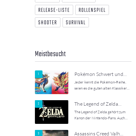
RELEASE-LISTE
ROLLENSPIEL
SHOOTER
SURVIVAL
Meistbesucht
Pokémon Schwert und…
Jeder kennt die Pokémon-Reihe,
seien es die guten alten Klassiker…
The Legend of Zelda…
The Legend of Zelda gehört zum
Kanon der Nintendo-Fans. Auch…
Assassins Creed Valh…