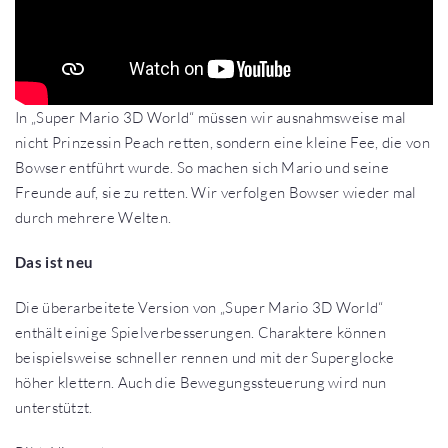
In „Super Mario 3D World“ müssen wir ausnahmsweise mal
nicht Prinzessin Peach retten, sondern eine kleine Fee, die von
Bowser entführt wurde. So machen sich Mario und seine
Freunde auf, sie zu retten. Wir verfolgen Bowser wieder mal
durch mehrere Welten.
Das ist neu
Die überarbeitete Version von „Super Mario 3D World“
enthält einige Spielverbesserungen. Charaktere können
beispielsweise schneller rennen und mit der Superglocke
höher klettern. Auch die Bewegungssteuerung wird nun
unterstützt.