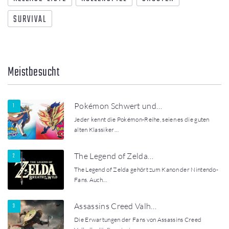
SURVIVAL
Meistbesucht
Pokémon Schwert und…
Jeder kennt die Pokémon-Reihe, seien es die guten
alten Klassiker…
The Legend of Zelda…
The Legend of Zelda gehört zum Kanon der Nintendo-
Fans. Auch…
Assassins Creed Valh…
Die Erwartungen der Fans von Assassins Creed