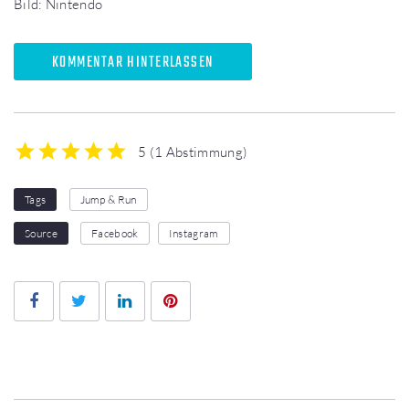
Bild: Nintendo
KOMMENTAR HINTERLASSEN
5
(
1 Abstimmung
)
1
2
3
4
5
Tags
Jump & Run
Source
Facebook
Instagram
Facebook
Twitter
LinkedIn
Pinterest