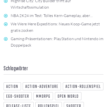
Highrise City: City Builder trifft auf
Wirtschaftssimulation
NBA 2K24 im Test: Tolles Kern-Gameplay, aber…
We Were Here Expeditions: Neues Koop-Game jetzt
gratis zocken
Gaming-Präsentationen: PlayStation und Nintendo im
Doppelpack
Schlagwörter
ACTION
ACTION-ADVENTURE
ACTION-ROLLENSPIEL
EGO-SHOOTER
MMORPG
OPEN WORLD
RELEASE-LISTE
ROLLENSPIEL
SHOOTER