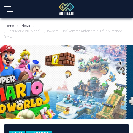
Home
News
„Super Mario 3D World“ + „Bowser’s Fury“ kommt Anfang 2021 für Nintendo
Switch