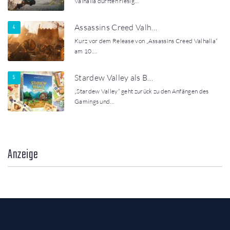
Valhalla dürften riesig…
Assassins Creed Valh…
Kurz vor dem Release von „Assassins Creed Valhalla“
am 10.…
Stardew Valley als B…
„Stardew Valley“ geht zurück zu den Anfängen des
Gamings und…
Anzeige