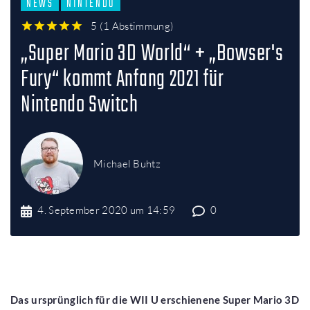
NEWS
NINTENDO
5
(
1 Abstimmung
)
1
2
3
4
5
„Super Mario 3D World“ + „Bowser's
Fury“ kommt Anfang 2021 für
Nintendo Switch
Michael Buhtz
4. September 2020 um 14:59
0
Das ursprünglich für die WII U erschienene Super Mario 3D