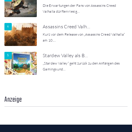
Die Erwartungen der Fans von Assassins Creed
Valhalla dürften riesig…
Assassins Creed Valh…
Kurz vor dem Release von „Assassins Creed Valhalla“
am 10.…
Stardew Valley als B…
„Stardew Valley“ geht zurück zu den Anfängen des
Gamings und…
Anzeige