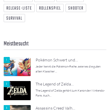
RELEASE-LISTE
ROLLENSPIEL
SHOOTER
SURVIVAL
Meistbesucht
Pokémon Schwert und…
Jeder kennt die Pokémon-Reihe, seien es die guten
alten Klassiker…
The Legend of Zelda…
The Legend of Zelda gehört zum Kanon der Nintendo-
Fans. Auch…
Assassins Creed Valh…