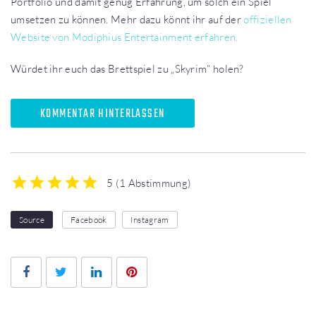
Portfolio und damit genug Erfahrung, um solch ein Spiel
umsetzen zu können. Mehr dazu könnt ihr auf der
offiziellen
Website von Modiphius Entertainment erfahren.
Würdet ihr euch das Brettspiel zu „Skyrim“ holen?
KOMMENTAR HINTERLASSEN
5
(
1 Abstimmung
)
1
2
3
4
5
Source
Facebook
Instagram
Facebook
Twitter
LinkedIn
Pinterest