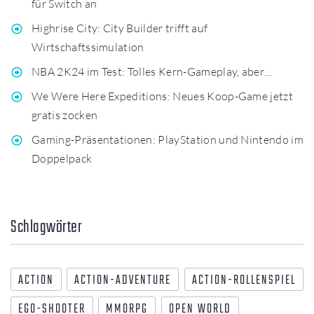
für Switch an
Highrise City: City Builder trifft auf
Wirtschaftssimulation
NBA 2K24 im Test: Tolles Kern-Gameplay, aber…
We Were Here Expeditions: Neues Koop-Game jetzt
gratis zocken
Gaming-Präsentationen: PlayStation und Nintendo im
Doppelpack
Schlagwörter
ACTION
ACTION-ADVENTURE
ACTION-ROLLENSPIEL
EGO-SHOOTER
MMORPG
OPEN WORLD