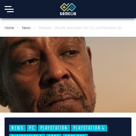
Home
News
Releases: Ubisoft verschiebt Far Cry und Rainbow Six
NEWS
PC
PLAYSTATION
PLAYSTATION 4