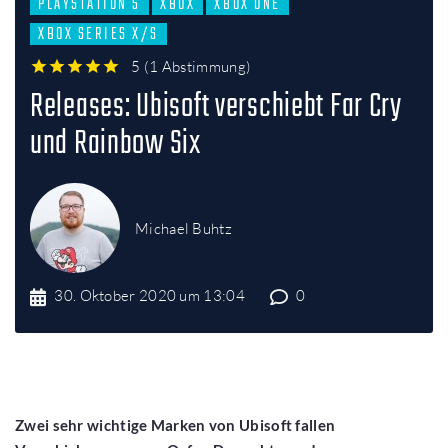
PLAYSTATION 5
XBOX
XBOX ONE
XBOX SERIES X/S
5
(
1 Abstimmung
)
1
2
3
4
5
Releases: Ubisoft verschiebt Far Cry
und Rainbow Six
Michael Buhtz
30. Oktober 2020 um 13:04
0
Zwei sehr wichtige Marken von Ubisoft fallen