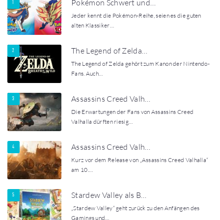
Pokémon Schwert und…
Jeder kennt die Pokémon-Reihe, seien es die guten
alten Klassiker…
The Legend of Zelda…
The Legend of Zelda gehört zum Kanon der Nintendo-
Fans. Auch…
Assassins Creed Valh…
Die Erwartungen der Fans von Assassins Creed
Valhalla dürften riesig…
Assassins Creed Valh…
Kurz vor dem Release von „Assassins Creed Valhalla“
am 10.…
Stardew Valley als B…
„Stardew Valley“ geht zurück zu den Anfängen des
Gamings und…