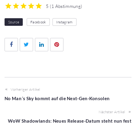
5
(
1 Abstimmung
)
1
2
3
4
5
Source
Facebook
Instagram
Facebook
Twitter
LinkedIn
Pinterest
Vorheriger Artikel
No Man´s Sky kommt auf die Next-Gen-Konsolen
Nächster Artikel
WoW Shadowlands: Neues Release-Datum steht nun fest