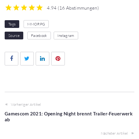
4.94
(
16 Abstimmungen
)
1
2
3
4
5
Tags
MMORPG
Source
Facebook
Instagram
Facebook
Twitter
LinkedIn
Pinterest
Vorheriger Artikel
Gamescom 2021: Opening Night brennt Trailer-Feuerwerk
ab
Nächster Artikel