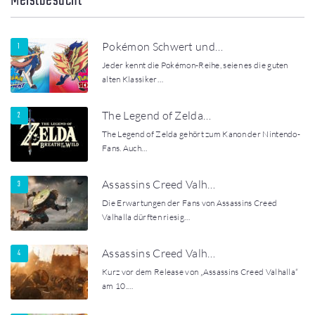
Meistbesucht
Pokémon Schwert und…
Jeder kennt die Pokémon-Reihe, seien es die guten
alten Klassiker…
The Legend of Zelda…
The Legend of Zelda gehört zum Kanon der Nintendo-
Fans. Auch…
Assassins Creed Valh…
Die Erwartungen der Fans von Assassins Creed
Valhalla dürften riesig…
Assassins Creed Valh…
Kurz vor dem Release von „Assassins Creed Valhalla“
am 10.…