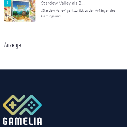
Stardew Valley als B…
„Stardew Valley“ geht zurück zu den Anfängen des
Gamings und…
Anzeige