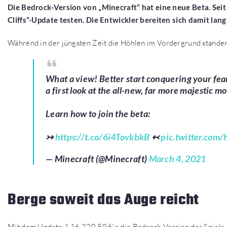
Die Bedrock-Version von „Minecraft“ hat eine neue Beta. Sei
Cliffs“-Update testen. Die Entwickler bereiten sich damit lan
Während in der jüngsten Zeit die Höhlen im Vordergrund standen,
What a view! Better start conquering your fea
a first look at the all-new, far more majestic 
Learn how to join the beta:
↣
https://t.co/6i4TovkbkB
↢
pic.twitter.com
— Minecraft (@Minecraft)
March 4, 2021
Berge soweit das Auge reicht
Mit dem Update 1.16.220.50 für die Bedrock-Version des Spiels,