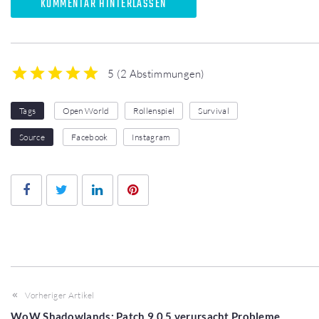
KOMMENTAR HINTERLASSEN
5
(
2 Abstimmungen
)
1
2
3
4
5
Tags
Open World
Rollenspiel
Survival
Source
Facebook
Instagram
Facebook
Twitter
LinkedIn
Pinterest
Vorheriger Artikel
WoW Shadowlands: Patch 9.0.5 verursacht Probleme