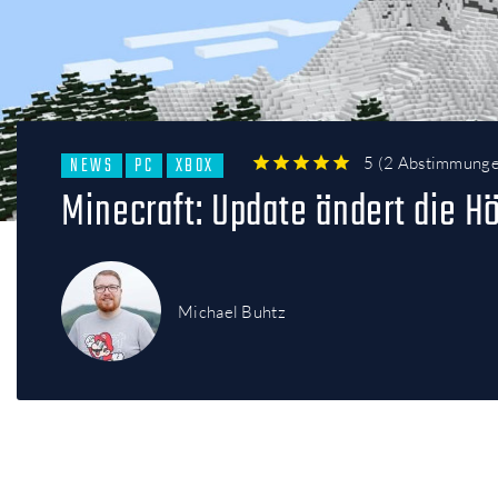
NEWS
PC
XBOX
5
(
2 Abstimmung
1
2
3
4
5
Minecraft: Update ändert die H
Michael Buhtz