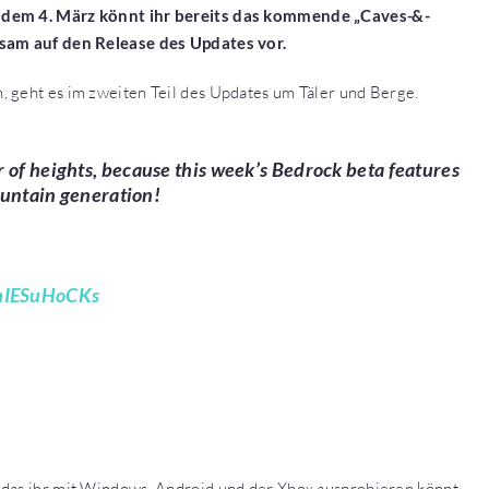
t dem 4. März könnt ihr bereits das kommende „Caves-&-
gsam auf den Release des Updates vor.
 geht es im zweiten Teil des Updates um Täler und Berge.
r of heights, because this week’s Bedrock beta features
mountain generation!
/hIESuHoCKs
 das ihr mit Windows, Android und der Xbox ausprobieren könnt,