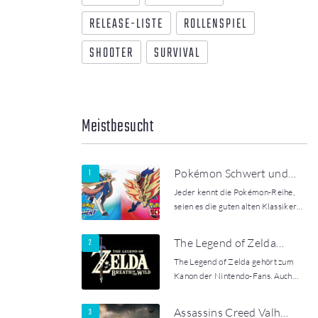
RELEASE-LISTE
ROLLENSPIEL
SHOOTER
SURVIVAL
Meistbesucht
Pokémon Schwert und…
Jeder kennt die Pokémon-Reihe,
seien es die guten alten Klassiker…
The Legend of Zelda…
The Legend of Zelda gehört zum
Kanon der Nintendo-Fans. Auch…
Assassins Creed Valh…