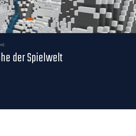
en
)
öhe der Spielwelt