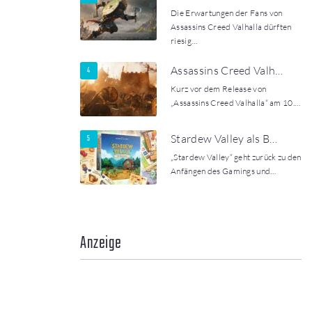
Die Erwartungen der Fans von
Assassins Creed Valhalla dürften
riesig…
Assassins Creed Valh…
Kurz vor dem Release von
„Assassins Creed Valhalla“ am 10.…
Stardew Valley als B…
„Stardew Valley“ geht zurück zu den
Anfängen des Gamings und…
Anzeige