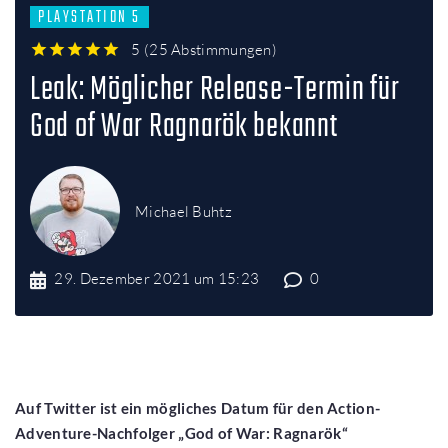
PLAYSTATION 5
5
(
25 Abstimmungen
)
1
2
3
4
5
Leak: Möglicher Release-Termin für
God of War Ragnarök bekannt
Michael Buhtz
29. Dezember 2021 um 15:23
0
Auf Twitter ist ein mögliches Datum für den Action-
Adventure-Nachfolger „God of War: Ragnarök“