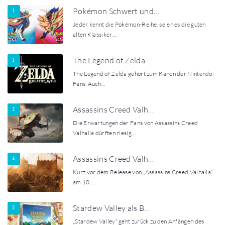
Pokémon Schwert und…
Jeder kennt die Pokémon-Reihe, seien es die guten
alten Klassiker…
The Legend of Zelda…
The Legend of Zelda gehört zum Kanon der Nintendo-
Fans. Auch…
Assassins Creed Valh…
Die Erwartungen der Fans von Assassins Creed
Valhalla dürften riesig…
Assassins Creed Valh…
Kurz vor dem Release von „Assassins Creed Valhalla“
am 10.…
Stardew Valley als B…
„Stardew Valley“ geht zurück zu den Anfängen des