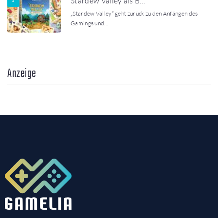
Stardew Valley als B…
„Stardew Valley“ geht zurück zu den Anfängen des
Gamings und…
Anzeige