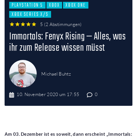
PLAYSTATION 5
XBOX
XBOX ONE
XBOX SERIES X/S
5
(
2 Abstimmungen
)
1
2
3
4
5
Immortals: Fenyx Rising — Alles, was
ihr zum Release wissen müsst
Michael Buhtz
10. November 2020 um 17:55
0
Am 03. Dezember ist es soweit, dann erscheint „Immortals: