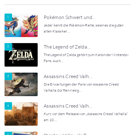
Pokémon Schwert und…
Jeder kennt die Pokémon-Reihe, seien es die guten
alten Klassiker…
The Legend of Zelda…
The Legend of Zelda gehört zum Kanon der Nintendo-
Fans. Auch…
Assassins Creed Valh…
Die Erwartungen der Fans von Assassins Creed
Valhalla dürften riesig…
Assassins Creed Valh…
Kurz vor dem Release von „Assassins Creed Valhalla“
am 10.…