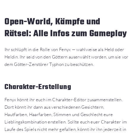
Open-World, Kämpfe und
Rätsel: Alle Infos zum Gameplay
Ihr schlüpft in die Rolle von Fenyx — wahlweise als Held oder
Heldin. Ihr seid von den Göttern auserwählt worden, um sie vor
dem Götter-Zerstörer Typhon zu beschützen.
Charakter-Erstellung
Fenyx könnt ihr euch im Charakter-Editor zusammenstellen.
Dort könnt ihr dann aus verschiedenen Gesichtern,
Hautfarben, Haarfarben, Stimmen und Geschlecht eure
Lieblingskombination erstellen. Sollte euch euer Charakter im
Laufe des Spiels nicht mehr gefallen, könnt ihr ihn jederzeit in