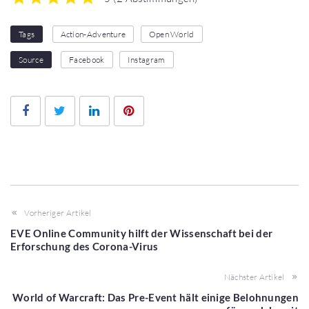
1
2
3
4
5
Tags
Action-Adventure
Open World
Source
Facebook
Instagram
Facebook
Twitter
LinkedIn
Pinterest
Vorheriger Artikel
EVE Online Community hilft der Wissenschaft bei der
Erforschung des Corona-Virus
Nächster Artikel
World of Warcraft: Das Pre-Event hält einige Belohnungen