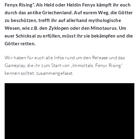
Fenyx Rising“. Als Held oder Heldin Fenyx kämpft ihr euch
durch das antike Griechenland. Auf eurem Weg, die Götter
zu beschützen, trefft ihr auf allerhand mythologische
Wesen, wie z.B. den Zyklopen oder den Minotaurus. Um
euer Schicksal zu erfüllen, müsst ihr sie bekämpfen und die
Götter retten.
Wir haben für euch alle Infos rund um den Release und das
Gameplay, die ihr zum Start von „Immortals: Fenyx Rising“
kennen solltet, zusammengefasst.