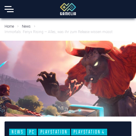
Home
News
Immortals: Fenyx Rising — Alles, was ihr zum Release wissen müsst
NEWS
PC
PLAYSTATION
PLAYSTATION 4