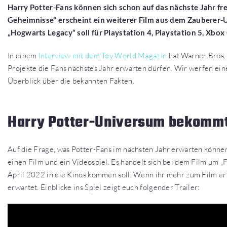
Harry Potter-Fans können sich schon auf das nächste Jahr f
Geheimnisse“ erscheint ein weiterer Film aus dem Zauberer-
„Hogwarts Legacy“ soll für Playstation 4, Playstation 5, Xbo
In einem
Interview mit dem Toy World Magazin
hat Warner Bros.
Projekte die Fans nächstes Jahr erwarten dürfen. Wir werfen ei
Überblick über die bekannten Fakten.
Harry Potter-Universum bekomm
Auf die Frage, was Potter-Fans im nächsten Jahr erwarten können
einen Film und ein Videospiel. Es handelt sich bei dem Film um 
April 2022 in die Kinos kommen soll. Wenn ihr mehr zum Film er
erwartet. Einblicke ins Spiel zeigt euch folgender Trailer: