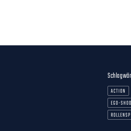
Schlagwör
ACTION
EGO-SHO
ROLLENSP