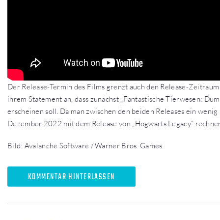
Der Release-Termin des Films grenzt auch den Release-Zeitraum 
ihrem Statement an, dass zunächst „Fantastische Tierwesen: Du
erscheinen soll. Da man zwischen den beiden Releases ein wenig 
Dezember 2022 mit dem Release von „Hogwarts Legacy“ rechne
Bild: Avalanche Software / Warner Bros. Games
KOMMENTAR HINTERLASSEN