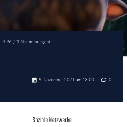
4.96
(
23 Abstimmungen
)
9. November 2021 um 18:00
0
Soziale Netzwerke