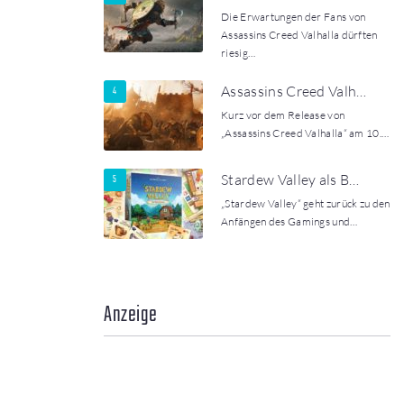
Die Erwartungen der Fans von
Assassins Creed Valhalla dürften
riesig…
Assassins Creed Valh…
Kurz vor dem Release von
„Assassins Creed Valhalla“ am 10.…
Stardew Valley als B…
„Stardew Valley“ geht zurück zu den
Anfängen des Gamings und…
Anzeige