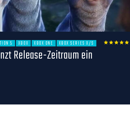
TION 5
XBOX
XBOX ONE
XBOX SERIES X/S
1
2
3
4
5
enzt Release-Zeitraum ein