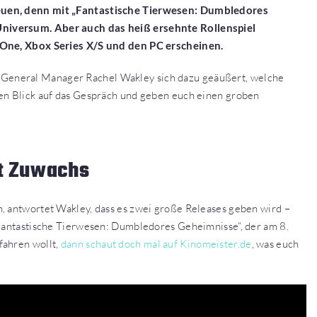
reuen, denn mit „Fantastische Tierwesen: Dumbledores
Universum. Aber auch das heiß ersehnte Rollenspiel
x One, Xbox Series X/S und den PC erscheinen.
 General Manager Rachel Wakley sich dazu geäußert, welche
nen Blick auf das Gespräch und geben euch einen groben
t Zuwachs
, antwortet Wakley, dass es zwei große Releases geben wird –
„Fantastische Tierwesen: Dumbledores Geheimnisse“, der am 8.
fahren wollt,
dann schaut doch mal auf Kinomeister.de
, was euch