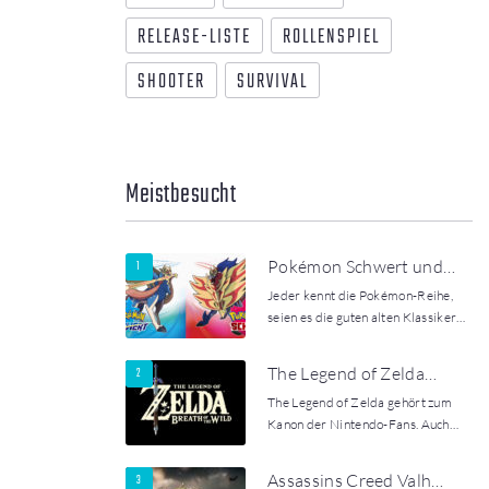
RELEASE-LISTE
ROLLENSPIEL
SHOOTER
SURVIVAL
Meistbesucht
Pokémon Schwert und…
Jeder kennt die Pokémon-Reihe,
seien es die guten alten Klassiker…
The Legend of Zelda…
The Legend of Zelda gehört zum
Kanon der Nintendo-Fans. Auch…
Assassins Creed Valh…