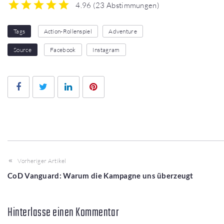
4.96
(
23 Abstimmungen
)
1
2
3
4
5
Tags
Action-Rollenspiel
Adventure
Source
Facebook
Instagram
Facebook
Twitter
LinkedIn
Pinterest
Vorheriger Artikel
CoD Vanguard: Warum die Kampagne uns überzeugt
Hinterlasse einen Kommentar