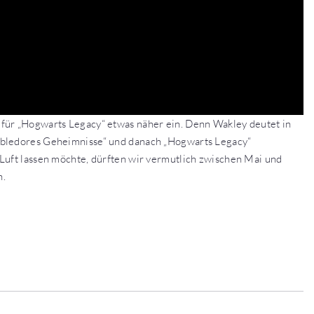
für „Hogwarts Legacy“ etwas näher ein. Denn Wakley deutet in
mbledores Geheimnisse“ und danach „Hogwarts Legacy“
Luft lassen möchte, dürften wir vermutlich zwischen Mai und
n.