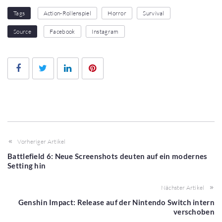
Tags
Action-Rollenspiel
Horror
Survival
Source
Facebook
Instagram
Facebook
Twitter
LinkedIn
Pinterest
Vorheriger Artikel
Battlefield 6: Neue Screenshots deuten auf ein modernes
Setting hin
Nächster Artikel
Genshin Impact: Release auf der Nintendo Switch intern
verschoben