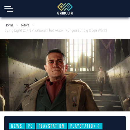
Home
News
Dying Light 2: Fraktionswahl hat Auswirkungen auf die Open World
NEWS
PC
PLAYSTATION
PLAYSTATION 4