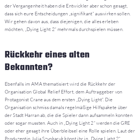
der Vergangenheit haben die Entwickler aber schon gesagt,
dass sich eure Entscheidungen „signifikant“ auswirken sollen.
Wir gehen davon aus, dass diejenigen, die alles erleben
möchten, „Dying Light 2“ mehrmals durchspielen müssen.
Rückkehr eines alten
Bekannten?
Ebenfalls im AMA thematisiert wird die Rückkehr der
Organisation Global Relief Effort, dem Auftraggeber von
Protagonist Crane aus dem ersten „Dying Light“. Die
Organisation schmiss damals regelmäßige Hilfspakete über
der Stadt Harran ab, die die Spieler dann aufsammeln konnten
oder sogar mussten. Auch in „Dying Light 2“ werden die GRE
oder eher gesagt ihre Überbleibsel eine Rolle spielen. Laut der
Produzentin Julia Szynkaruk könnt ihr in „Dying Light 2“