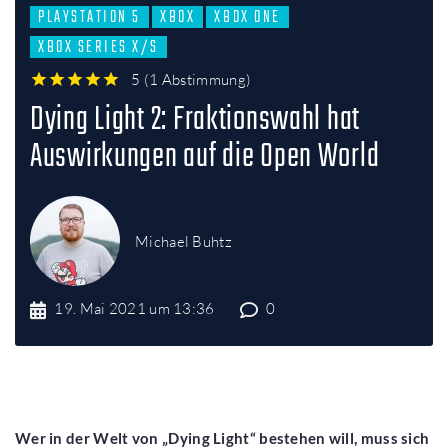
PLAYSTATION 5
XBOX
XBOX ONE
XBOX SERIES X/S
5
(
1 Abstimmung
)
1
2
3
4
5
Dying Light 2: Fraktionswahl hat
Auswirkungen auf die Open World
Michael Buhtz
19. Mai 2021 um 13:36
0
Wer in der Welt von „Dying Light“ bestehen will, muss sich