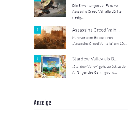
Die Erwartungen der Fans von
Assassins Creed Valhalla dürften
riesig…
Assassins Creed Valh…
Kurz vor dem Release von
„Assassins Creed Valhalla“ am 10.…
Stardew Valley als B…
„Stardew Valley“ geht zurück zu den
Anfängen des Gamings und…
Anzeige