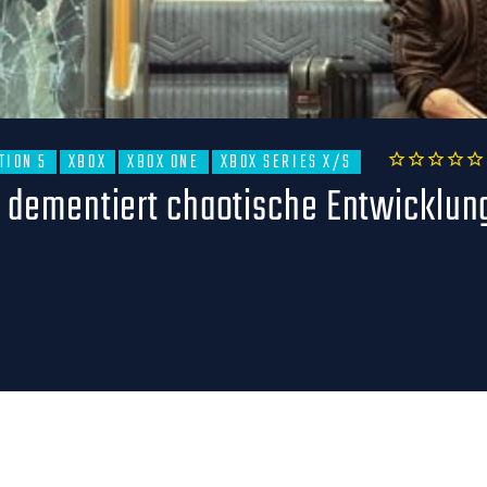
TION 5
XBOX
XBOX ONE
XBOX SERIES X/S
1
2
3
4
5
d dementiert chaotische Entwicklun