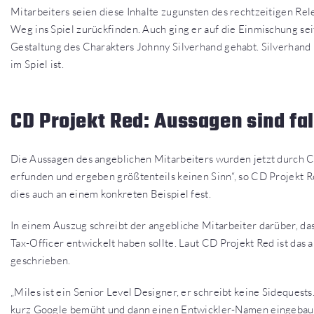
Mitarbeiters seien diese Inhalte zugunsten des rechtzeitigen Re
Weg ins Spiel zurückfinden. Auch ging er auf die Einmischung sei
Gestaltung des Charakters Johnny Silverhand gehabt. Silverhand h
im Spiel ist.
CD Projekt Red: Aussagen sind fa
Die Aussagen des angeblichen Mitarbeiters wurden jetzt durch CD
erfunden und ergeben größtenteils keinen Sinn“, so CD Projekt 
dies auch an einem konkreten Beispiel fest.
In einem Auszug schreibt der angebliche Mitarbeiter darüber, d
Tax-Officer entwickelt haben sollte. Laut CD Projekt Red ist das 
geschrieben.
„Miles ist ein Senior Level Designer, er schreibt keine Sidequest
kurz Google bemüht und dann einen Entwickler-Namen eingebaut, 