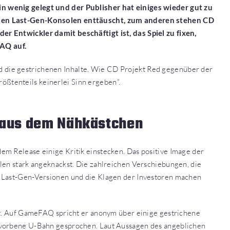
n wenig gelegt und der Publisher hat einiges wieder gut zu
 den Last-Gen-Konsolen enttäuscht, zum anderen stehen CD
r Entwickler damit beschäftigt ist, das Spiel zu fixen,
AQ auf.
nd die gestrichenen Inhalte. Wie CD Projekt Red gegenüber der
ößtenteils keinerlei Sinn ergeben“.
t aus dem Nähkästchen
m Release einige Kritik einstecken. Das positive Image der
len stark angeknackst. Die zahlreichen Verschiebungen, die
n Last-Gen-Versionen und die Klagen der Investoren machen
rt. Auf GameFAQ spricht er anonym über einige gestrichene
eworbene U-Bahn gesprochen. Laut Aussagen des angeblichen