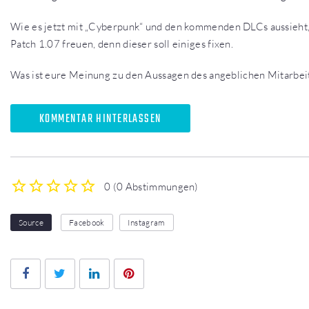
Wie es jetzt mit „Cyberpunk“ und den kommenden DLCs aussieht,
Patch 1.07 freuen, denn dieser soll einiges fixen.
Was ist eure Meinung zu den Aussagen des angeblichen Mitarbei
KOMMENTAR HINTERLASSEN
0
(
0 Abstimmungen
)
1
2
3
4
5
Source
Facebook
Instagram
Facebook
Twitter
LinkedIn
Pinterest