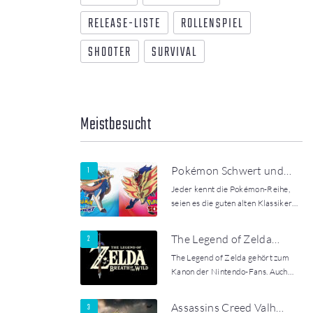
RELEASE-LISTE
ROLLENSPIEL
SHOOTER
SURVIVAL
Meistbesucht
Pokémon Schwert und…
Jeder kennt die Pokémon-Reihe,
seien es die guten alten Klassiker…
The Legend of Zelda…
The Legend of Zelda gehört zum
Kanon der Nintendo-Fans. Auch…
Assassins Creed Valh…