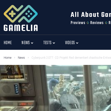
HOME
NEWS
TESTS
VIDEOS
Home
News
Cyberpunk 2077: CD Projekt Red dementiert chaotische Entwi