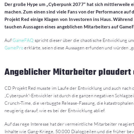
Der große Hype um „Cyberpunk 2077“ hat sich mittlerweile ei
machen. Zum einen sind viele Fans von der Performance auf
Projekt Red einige Klagen von Investoren ins Haus. Während de
tauchen Aussagen eines angeblichen Mitarbeiters auf GameF
Auf
GameFAQ
spricht dieser über die chaotische Entwicklung u
GamePro
erklärte, seien diese Aussagen erfunden und würden „gr
Angeblicher Mitarbeiter plauder
CD Projekt Red musste im Laufe der Entwicklung und auch nach de
„Cyberpunk“-Entwickler ist durch die ganzen negativen Schlagzei
Crunch-Time, die verbuggte Release-Fassung, die katastrophale
neugierig darauf, wie es bei der Entwicklung ablief.
Auf das rege Interesse hat der vermeintliche Mitarbeiter reagie
Inhalte wie Gang-Kriege, 50.000 Dialogzeilen und die früher b