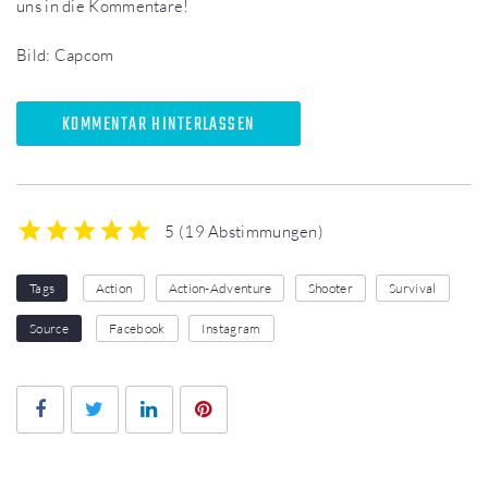
uns in die Kommentare!
Bild: Capcom
KOMMENTAR HINTERLASSEN
5
(
19 Abstimmungen
)
1
2
3
4
5
Tags
Action
Action-Adventure
Shooter
Survival
Source
Facebook
Instagram
Facebook
Twitter
LinkedIn
Pinterest