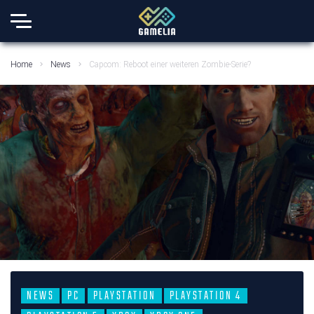
Home
News
Capcom: Reboot einer weiteren Zombie-Serie?
NEWS
PC
PLAYSTATION
PLAYSTATION 4