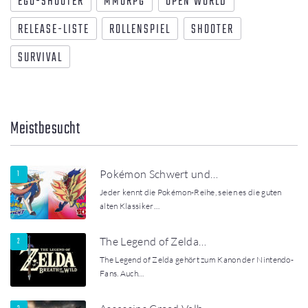
EGO-SHOOTER
MMORPG
OPEN WORLD
RELEASE-LISTE
ROLLENSPIEL
SHOOTER
SURVIVAL
Meistbesucht
Pokémon Schwert und…
Jeder kennt die Pokémon-Reihe, seien es die guten
alten Klassiker…
The Legend of Zelda…
The Legend of Zelda gehört zum Kanon der Nintendo-
Fans. Auch…