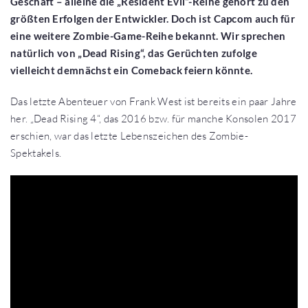
Geschäft – alleine die „Resident Evil“-Reihe gehört zu den
größten Erfolgen der Entwickler. Doch ist Capcom auch für
eine weitere Zombie-Game-Reihe bekannt. Wir sprechen
natürlich von „Dead Rising“, das Gerüchten zufolge
vielleicht demnächst ein Comeback feiern könnte.
Das letzte Abenteuer von Frank West ist bereits ein paar Jahre
her. „Dead Rising 4“, das 2016 bzw. für manche Konsolen 2017
erschien, war das letzte Lebenszeichen des Zombie-
Spektakels.