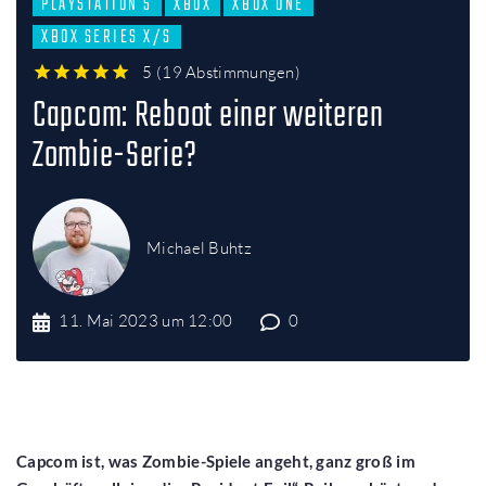
PLAYSTATION 5
XBOX
XBOX ONE
XBOX SERIES X/S
5
(
19 Abstimmungen
)
1
2
3
4
5
Capcom: Reboot einer weiteren
Zombie-Serie?
Michael Buhtz
11. Mai 2023 um 12:00
0
Capcom ist, was Zombie-Spiele angeht, ganz groß im