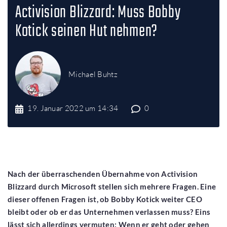
1
2
3
4
5
Activision Blizzard: Muss Bobby
Kotick seinen Hut nehmen?
Michael Buhtz
19. Januar 2022 um 14:34
0
Nach der überraschenden Übernahme von Activision
Blizzard durch Microsoft stellen sich mehrere Fragen. Eine
dieser offenen Fragen ist, ob Bobby Kotick weiter CEO
bleibt oder ob er das Unternehmen verlassen muss? Eins
lässt sich allerdings vermuten: Wenn er geht oder gehen