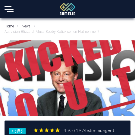
Home
News
Activision Blizzard: Muss Bobby Kotick seinen Hut nehmen?
NEWS
4.95
(
19 Abstimmungen
)