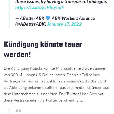
these issues, by having a transparent dialogue.
https://t.co/bgvVhtyhpF
— ABetterABK
ABK Workers Alliance
(@ABetterABK)
January 17, 2022
Kündigung könnte teuer
werden!
Die Kündigung Koticks könnte Microsoft eine stolze Summe
von 300 Millionen US-Dollar kosten. Denn als Teil seines
Vertrages wurden einige Zahlungen festgelegt, die der CEO
als Abfindung bekommt, sollte er aus bestimmten Gründen aus
dem Unternehmen ausscheiden. Der Twitter-User Alex hat
diese Vertragsseiten via Twitter veröffentlicht: