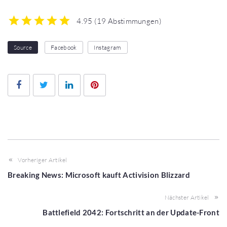
4.95
(
19 Abstimmungen
)
1
2
3
4
5
Source
Facebook
Instagram
Facebook
Twitter
LinkedIn
Pinterest
Vorheriger Artikel
Breaking News: Microsoft kauft Activision Blizzard
Nächster Artikel
Battlefield 2042: Fortschritt an der Update-Front