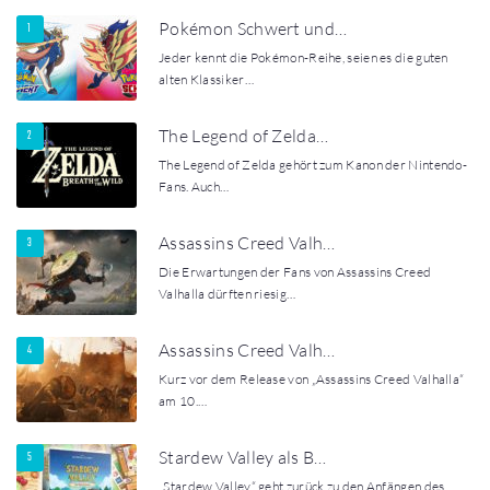
Pokémon Schwert und…
Jeder kennt die Pokémon-Reihe, seien es die guten
alten Klassiker…
The Legend of Zelda…
The Legend of Zelda gehört zum Kanon der Nintendo-
Fans. Auch…
Assassins Creed Valh…
Die Erwartungen der Fans von Assassins Creed
Valhalla dürften riesig…
Assassins Creed Valh…
Kurz vor dem Release von „Assassins Creed Valhalla“
am 10.…
Stardew Valley als B…
„Stardew Valley“ geht zurück zu den Anfängen des