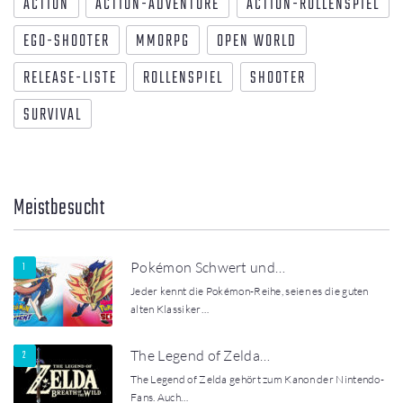
ACTION
ACTION-ADVENTURE
ACTION-ROLLENSPIEL
EGO-SHOOTER
MMORPG
OPEN WORLD
RELEASE-LISTE
ROLLENSPIEL
SHOOTER
SURVIVAL
Meistbesucht
Pokémon Schwert und…
Jeder kennt die Pokémon-Reihe, seien es die guten
alten Klassiker…
The Legend of Zelda…
The Legend of Zelda gehört zum Kanon der Nintendo-
Fans. Auch…