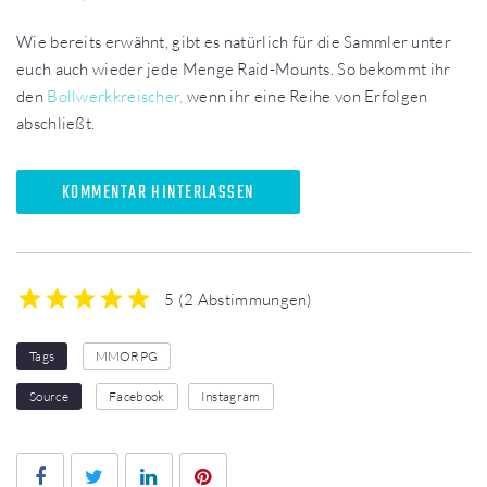
Wie bereits erwähnt, gibt es natürlich für die Sammler unter
euch auch wieder jede Menge Raid-Mounts. So bekommt ihr
den
Bollwerkkreischer,
wenn ihr eine Reihe von Erfolgen
abschließt.
KOMMENTAR HINTERLASSEN
5
(
2 Abstimmungen
)
1
2
3
4
5
Tags
MMORPG
Source
Facebook
Instagram
Facebook
Twitter
LinkedIn
Pinterest