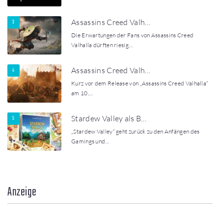
Assassins Creed Valh…
Die Erwartungen der Fans von Assassins Creed
Valhalla dürften riesig…
Assassins Creed Valh…
Kurz vor dem Release von „Assassins Creed Valhalla“
am 10.…
Stardew Valley als B…
„Stardew Valley“ geht zurück zu den Anfängen des
Gamings und…
Anzeige