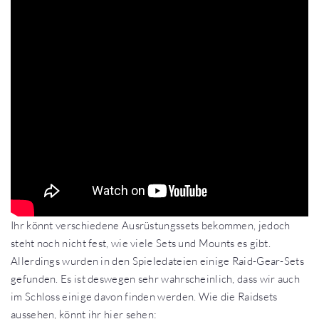
Ihr könnt verschiedene Ausrüstungssets bekommen, jedoch
steht noch nicht fest, wie viele Sets und Mounts es gibt.
Allerdings wurden in den Spieledateien einige Raid-Gear-Sets
gefunden. Es ist deswegen sehr wahrscheinlich, dass wir auch
im Schloss einige davon finden werden. Wie die Raidsets
aussehen, könnt ihr hier sehen: