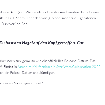
el eine Art Quiz. Während des Livestreams konnten die Follower
 Ab 1:17:19 enthüllt er den von „Colonelsanders21“ geratenen
: Survivor“ heißen.
 Du hast den Nagel auf den Kopf getroffen. Gut
aber noch aus, genauso wie ein offizielles Release-Datum. Das
. findet in
Anaheim Kalifornien die Star Wars Celebration 2022
uch ein Relese-Datum anzukündigen.
em anderen Namen gerechnet?