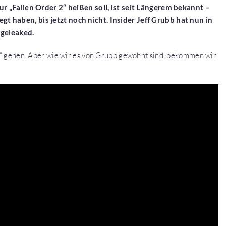
nur „Fallen Order 2“ heißen soll, ist seit Längerem bekannt –
t haben, bis jetzt noch nicht. Insider Jeff Grubb hat nun in
geleaked.
eld“ gehen. Aber wie wir es von Grubb gewohnt sind, bekommen wir