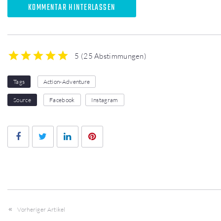
KOMMENTAR HINTERLASSEN
5
(
25 Abstimmungen
)
1
2
3
4
5
Tags
Action-Adventure
Source
Facebook
Instagram
Facebook
Twitter
LinkedIn
Pinterest
Vorheriger Artikel