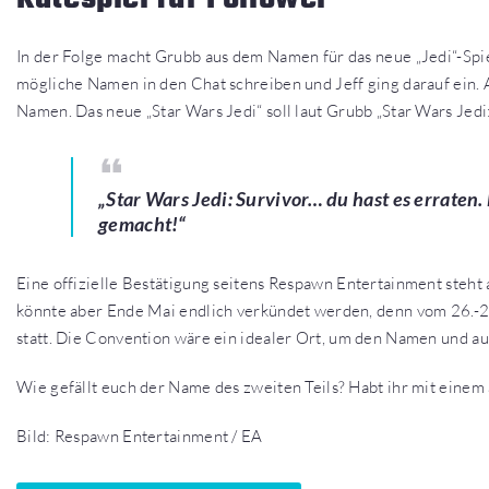
In der Folge macht Grubb aus dem Namen für das neue „Jedi“-Spi
mögliche Namen in den Chat schreiben und Jeff ging darauf ein.
Namen. Das neue „Star Wars Jedi“ soll laut Grubb „Star Wars Jedi
„Star Wars Jedi: Survivor… du hast es erraten.
gemacht!“
Eine offizielle Bestätigung seitens Respawn Entertainment steht 
könnte aber Ende Mai endlich verkündet werden, denn vom 26.-29
statt. Die Convention wäre ein idealer Ort, um den Namen und a
Wie gefällt euch der Name des zweiten Teils? Habt ihr mit ein
Bild: Respawn Entertainment / EA