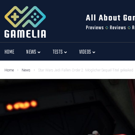
HOME
NEWS
TESTS
VIDEOS
Home
News
Star Wars Jedi Fallen Order 2: Möglicher Sequel-Titel geleaked