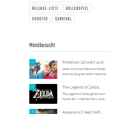
RELEASE-LISTE
ROLLENSPIEL
SHOOTER
SURVIVAL
Meistbesucht
Pokémon Schwert und…
Jeder kennt die Pokémon-Reihe,
seien es die guten alten Klassiker…
The Legend of Zelda…
The Legend of Zelda gehört zum
Kanon der Nintendo-Fans. Auch…
Assassins Creed Valh…