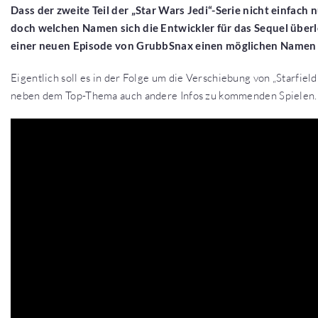
Dass der zweite Teil der „Star Wars Jedi“-Serie nicht einfach 
doch welchen Namen sich die Entwickler für das Sequel überleg
einer neuen Episode von GrubbSnax einen möglichen Namen 
Eigentlich soll es in der Folge um die Verschiebung von „Starfi
neben dem Top-Thema auch andere Infos zu kommenden Spielen.