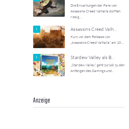
Die Erwartungen der Fans von
Assassins Creed Valhalla dürften
riesig…
Assassins Creed Valh…
Kurz vor dem Release von
„Assassins Creed Valhalla“ am 10.…
Stardew Valley als B…
„Stardew Valley“ geht zurück zu den
Anfängen des Gamings und…
Anzeige