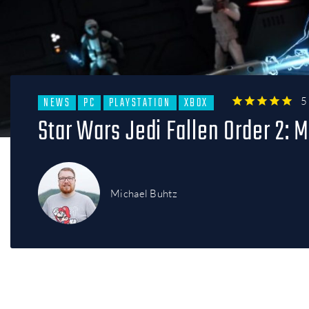
NEWS
PC
PLAYSTATION
XBOX
5
1
2
3
4
5
Star Wars Jedi Fallen Order 2: 
Michael Buhtz