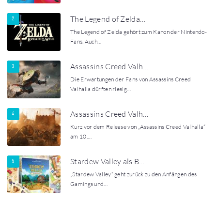
The Legend of Zelda…
The Legend of Zelda gehört zum Kanon der Nintendo-
Fans. Auch…
Assassins Creed Valh…
Die Erwartungen der Fans von Assassins Creed
Valhalla dürften riesig…
Assassins Creed Valh…
Kurz vor dem Release von „Assassins Creed Valhalla“
am 10.…
Stardew Valley als B…
„Stardew Valley“ geht zurück zu den Anfängen des
Gamings und…