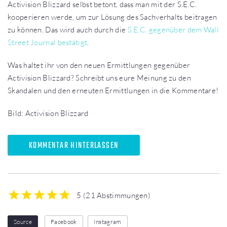
Activision Blizzard selbst betont, dass man mit der S.E.C.
kooperieren werde, um zur Lösung des Sachverhalts beitragen
zu können. Das wird auch durch die
S.E.C. gegenüber dem Wall
Street Journal bestätigt
.
Was haltet ihr von den neuen Ermittlungen gegenüber
Activision Blizzard? Schreibt uns eure Meinung zu den
Skandalen und den erneuten Ermittlungen in die Kommentare!
Bild: Activision Blizzard
KOMMENTAR HINTERLASSEN
5
(
21 Abstimmungen
)
1
2
3
4
5
Source
Facebook
Instagram