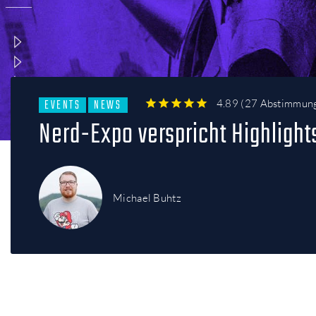
EVENTS
NEWS
4.89
(
27 Abstimmun
1
2
3
4
5
Nerd-Expo verspricht Highlight
Michael Buhtz