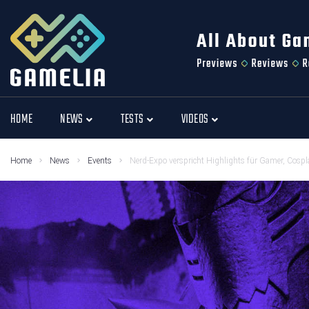
HOME
NEWS
TESTS
VIDEOS
Home
News
Events
Nerd-Expo verspricht Highlights für Gamer, Cosp