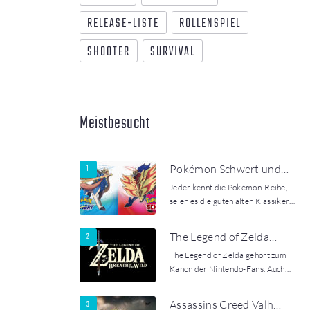
RELEASE-LISTE
ROLLENSPIEL
SHOOTER
SURVIVAL
Meistbesucht
Pokémon Schwert und…
Jeder kennt die Pokémon-Reihe,
seien es die guten alten Klassiker…
The Legend of Zelda…
The Legend of Zelda gehört zum
Kanon der Nintendo-Fans. Auch…
Assassins Creed Valh…