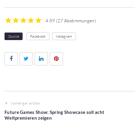
4.89
(
27 Abstimmungen
)
1
2
3
4
5
Source
Facebook
Instagram
Facebook
Twitter
LinkedIn
Pinterest
Vorheriger Artikel
Future Games Show: Spring Showcase soll acht
Weltpremieren zeigen