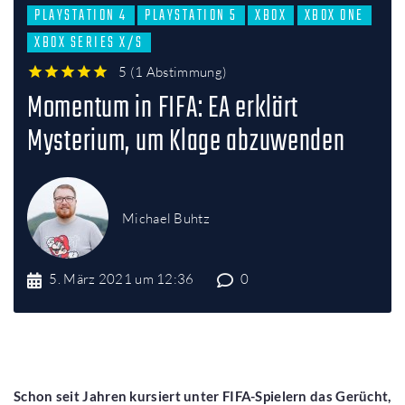
PLAYSTATION 4
PLAYSTATION 5
XBOX
XBOX ONE
XBOX SERIES X/S
5
(
1 Abstimmung
)
1
2
3
4
5
Momentum in FIFA: EA erklärt
Mysterium, um Klage abzuwenden
Michael Buhtz
5. März 2021 um 12:36
0
Schon seit Jahren kursiert unter FIFA-Spielern das Gerücht,