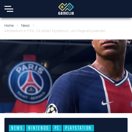
Home
News
Momentum in FIFA: EA erklärt Mysterium, um Klage abzuwenden
NEWS
NINTENDO
PC
PLAYSTATION