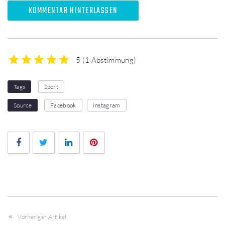
KOMMENTAR HINTERLASSEN
5
(
1 Abstimmung
)
1
2
3
4
5
Tags
Sport
Source
Facebook
Instagram
Facebook
Twitter
LinkedIn
Pinterest
Vorheriger Artikel