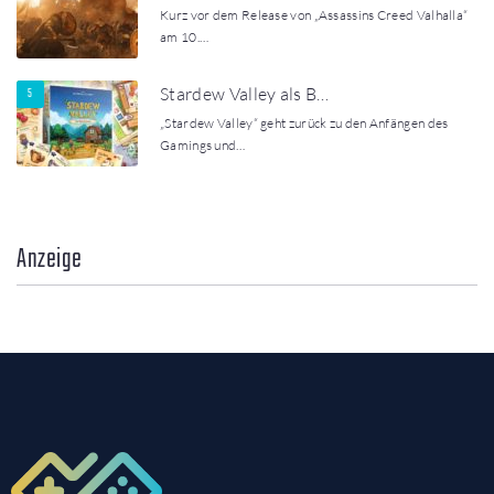
Kurz vor dem Release von „Assassins Creed Valhalla“
am 10.…
Stardew Valley als B…
„Stardew Valley“ geht zurück zu den Anfängen des
Gamings und…
Anzeige