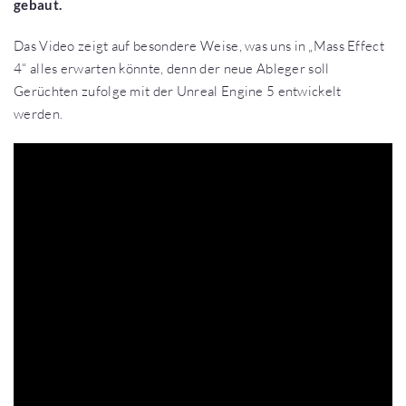
gebaut.
Das Video zeigt auf besondere Weise, was uns in „Mass Effect
4“ alles erwarten könnte, denn der neue Ableger soll
Gerüchten zufolge mit der Unreal Engine 5 entwickelt
werden.