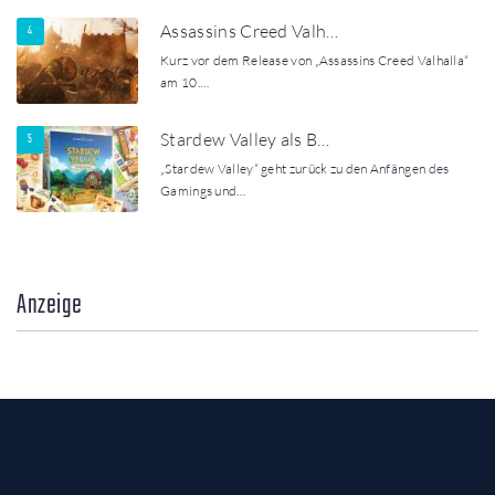
Assassins Creed Valh…
Kurz vor dem Release von „Assassins Creed Valhalla“
am 10.…
Stardew Valley als B…
„Stardew Valley“ geht zurück zu den Anfängen des
Gamings und…
Anzeige