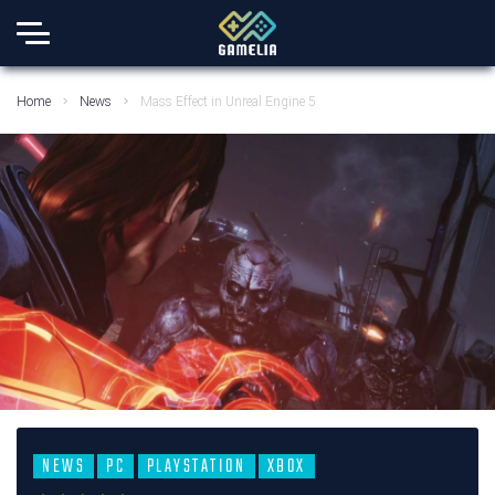
Home
News
Mass Effect in Unreal Engine 5
NEWS
PC
PLAYSTATION
XBOX