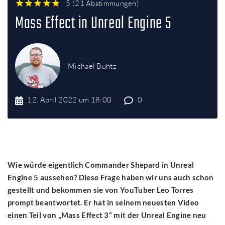
5
(
21 Abstimmungen
)
1
2
3
4
5
Mass Effect in Unreal Engine 5
Michael Buhtz
12. April 2022 um 18:00
0
Wie würde eigentlich Commander Shepard in Unreal
Engine 5 aussehen? Diese Frage haben wir uns auch schon
gestellt und bekommen sie von YouTuber Leo Torres
prompt beantwortet. Er hat in seinem neuesten Video
einen Teil von „Mass Effect 3“ mit der Unreal Engine neu