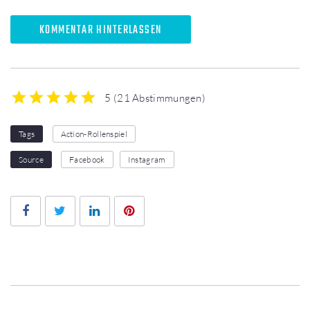
KOMMENTAR HINTERLASSEN
5
(
21 Abstimmungen
)
1
2
3
4
5
Tags
Action-Rollenspiel
Source
Facebook
Instagram
Facebook
Twitter
LinkedIn
Pinterest