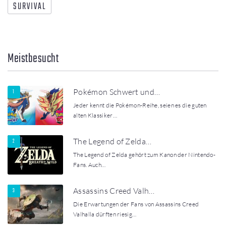
SURVIVAL
Meistbesucht
Pokémon Schwert und…
Jeder kennt die Pokémon-Reihe, seien es die guten
alten Klassiker…
The Legend of Zelda…
The Legend of Zelda gehört zum Kanon der Nintendo-
Fans. Auch…
Assassins Creed Valh…
Die Erwartungen der Fans von Assassins Creed
Valhalla dürften riesig…