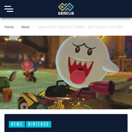
Home
News
Mario Kart 8 Deluxe DLC-Welle – Drei Tage bis zum Start
NEWS
NINTENDO