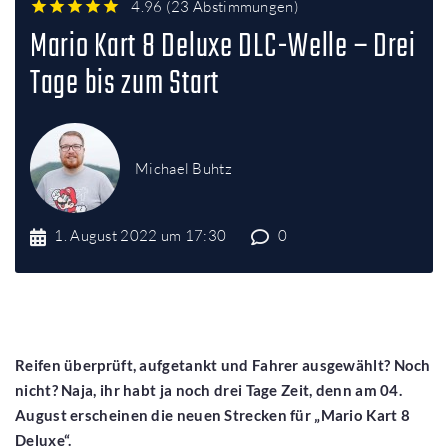
4.96
(
23 Abstimmungen
)
1
2
3
4
5
Mario Kart 8 Deluxe DLC-Welle – Drei
Tage bis zum Start
Michael Buhtz
1. August 2022 um 17:30
0
Reifen überprüft, aufgetankt und Fahrer ausgewählt? Noch
nicht? Naja, ihr habt ja noch drei Tage Zeit, denn am 04.
August erscheinen die neuen Strecken für „Mario Kart 8
Deluxe“.