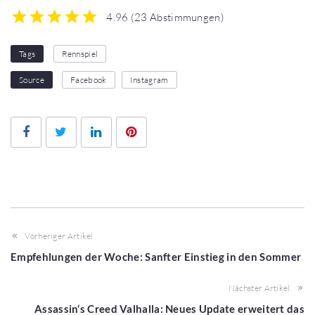
4.96
(
23 Abstimmungen
)
1
2
3
4
5
Tags
Rennspiel
Source
Facebook
Instagram
Facebook
Twitter
LinkedIn
Pinterest
Vorheriger Artikel
Empfehlungen der Woche: Sanfter Einstieg in den Sommer
Nächster Artikel
Assassin‘s Creed Valhalla: Neues Update erweitert das