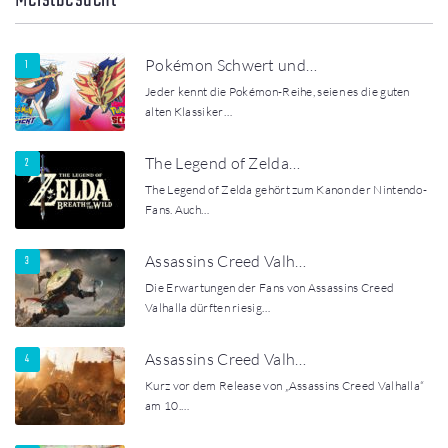
Pokémon Schwert und…
Jeder kennt die Pokémon-Reihe, seien es die guten
alten Klassiker…
The Legend of Zelda…
The Legend of Zelda gehört zum Kanon der Nintendo-
Fans. Auch…
Assassins Creed Valh…
Die Erwartungen der Fans von Assassins Creed
Valhalla dürften riesig…
Assassins Creed Valh…
Kurz vor dem Release von „Assassins Creed Valhalla“
am 10.…