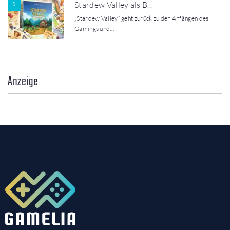
Stardew Valley als B…
„Stardew Valley“ geht zurück zu den Anfängen des
Gamings und…
Anzeige