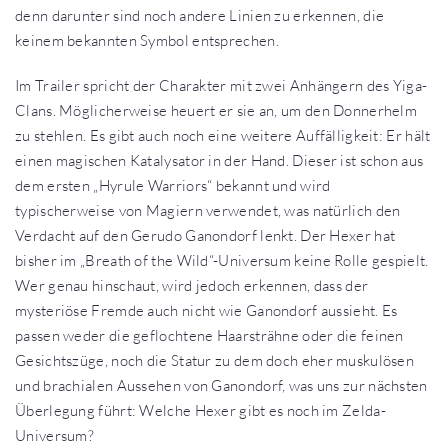
denn darunter sind noch andere Linien zu erkennen, die
keinem bekannten Symbol entsprechen.
Im Trailer spricht der Charakter mit zwei Anhängern des Yiga-
Clans. Möglicherweise heuert er sie an, um den Donnerhelm
zu stehlen. Es gibt auch noch eine weitere Auffälligkeit: Er hält
einen magischen Katalysator in der Hand. Dieser ist schon aus
dem ersten „Hyrule Warriors“ bekannt und wird
typischerweise von Magiern verwendet, was natürlich den
Verdacht auf den Gerudo Ganondorf lenkt. Der Hexer hat
bisher im „Breath of the Wild“-Universum keine Rolle gespielt.
Wer genau hinschaut, wird jedoch erkennen, dass der
mysteriöse Fremde auch nicht wie Ganondorf aussieht. Es
passen weder die geflochtene Haarsträhne oder die feinen
Gesichtszüge, noch die Statur zu dem doch eher muskulösen
und brachialen Aussehen von Ganondorf, was uns zur nächsten
Überlegung führt: Welche Hexer gibt es noch im Zelda-
Universum?