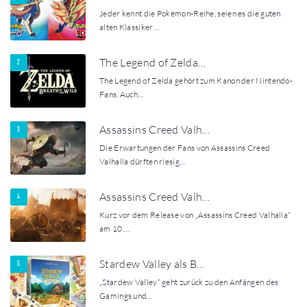
Jeder kennt die Pokémon-Reihe, seien es die guten
alten Klassiker…
The Legend of Zelda…
The Legend of Zelda gehört zum Kanon der Nintendo-
Fans. Auch…
Assassins Creed Valh…
Die Erwartungen der Fans von Assassins Creed
Valhalla dürften riesig…
Assassins Creed Valh…
Kurz vor dem Release von „Assassins Creed Valhalla“
am 10.…
Stardew Valley als B…
„Stardew Valley“ geht zurück zu den Anfängen des
Gamings und…