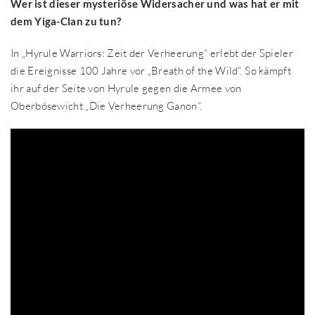
Wer ist dieser mysteriöse Widersacher und was hat er mit
dem Yiga-Clan zu tun?
In „Hyrule Warriors: Zeit der Verheerung“ erlebt der Spieler
die Ereignisse 100 Jahre vor „Breath of the Wild“. So kämpft
ihr auf der Seite von Hyrule gegen die Armee von
Oberbösewicht „Die Verheerung Ganon“.