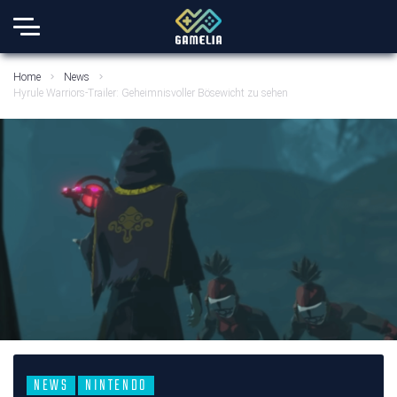
Home
News
Hyrule Warriors-Trailer: Geheimnisvoller Bösewicht zu sehen
NEWS
NINTENDO