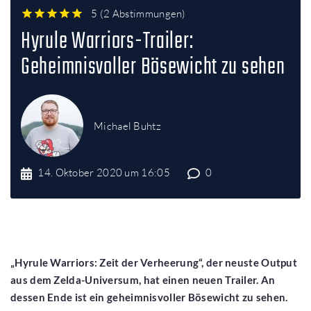
5
(
2 Abstimmungen
)
1
2
3
4
5
Hyrule Warriors-Trailer:
Geheimnisvoller Bösewicht zu sehen
Michael Buhtz
14. Oktober 2020 um 16:05
0
„Hyrule Warriors: Zeit der Verheerung“, der neuste Output
aus dem Zelda-Universum, hat einen neuen Trailer. An
dessen Ende ist ein geheimnisvoller Bösewicht zu sehen.