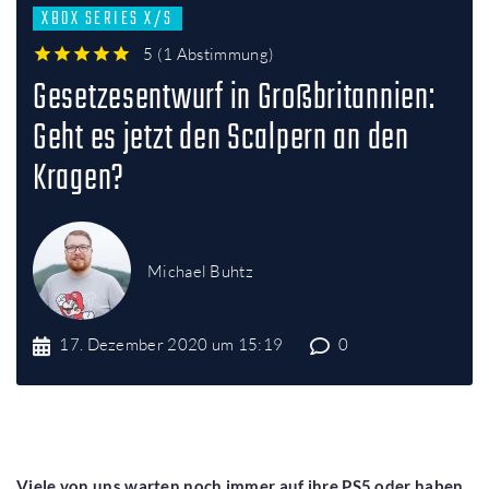
XBOX SERIES X/S
5
(
1 Abstimmung
)
1
2
3
4
5
Gesetzesentwurf in Großbritannien:
Geht es jetzt den Scalpern an den
Kragen?
Michael Buhtz
17. Dezember 2020 um 15:19
0
Viele von uns warten noch immer auf ihre PS5 oder haben