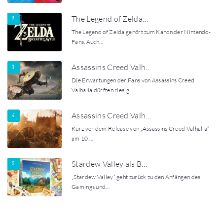
The Legend of Zelda…
The Legend of Zelda gehört zum Kanon der Nintendo-
Fans. Auch…
Assassins Creed Valh…
Die Erwartungen der Fans von Assassins Creed
Valhalla dürften riesig…
Assassins Creed Valh…
Kurz vor dem Release von „Assassins Creed Valhalla“
am 10.…
Stardew Valley als B…
„Stardew Valley“ geht zurück zu den Anfängen des
Gamings und…