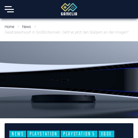
Home
News
Gesetzesentwurf in Großbritannien: Geht es jetzt den Scalpern an den Kragen?
NEWS
PLAYSTATION
PLAYSTATION 5
XBOX