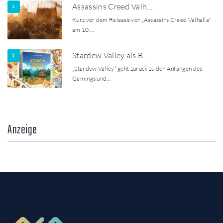
Assassins Creed Valh…
Kurz vor dem Release von „Assassins Creed Valhalla“
am 10.…
Stardew Valley als B…
„Stardew Valley“ geht zurück zu den Anfängen des
Gamings und…
Anzeige