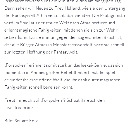
Insgesamt erwarten uns elf Minuten Video am morgigen Tag.
Dann sehen wir Neues zu Frey Holland, wie sie den Untergang
der Fantasywelt Athia versucht abzuwenden. Die Protagonistin
wird im Spiel aus der realen Welt nach Athia portiert und
erlernt magische Fähigkeiten, mit denen sie sich zur Wehr
setzen kann. Da sie immun gegen den sogenannten Bruch ist,
der alle Bürger Athias in Monster verwandelt, wird sie schnell
zur letzten Hoffnung der Fantasywelt.
„Forspoken“ erinnert somit stark an das Isekai-Genre, das sich
momentan in Animes großer Beliebtheit erfreut. Im Spiel
erkundet ihr eine offene Welt, die ihr dank eurer magischen
Fähigkeiten schnell bereisen könnt.
Freut ihr euch auf „Forspoken“? Schaut ihr euch den
Livestream an?
Bild: Square Enix