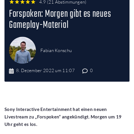
4.9
(
21 Abstimmungen
)
1
2
3
4
5
Forspoken: Morgen gibt es neues
Gameplay-Material
Fabian Konschu
8. Dezember 2022 um 11:07
0
Sony Interactive Entertainment hat einen neuen
Livestream zu „Forspoken“ angekündigt. Morgen um 19
Uhr geht es los.