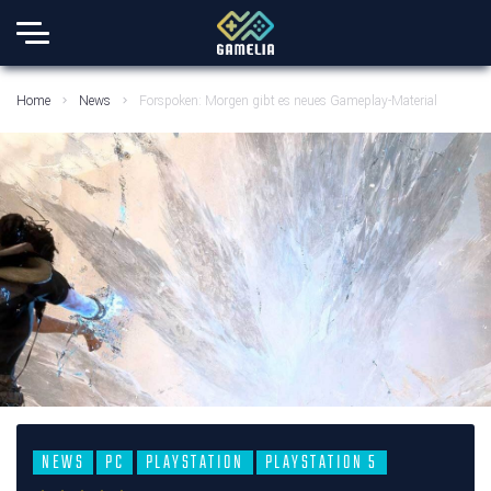
Home
News
Forspoken: Morgen gibt es neues Gameplay-Material
NEWS
PC
PLAYSTATION
PLAYSTATION 5