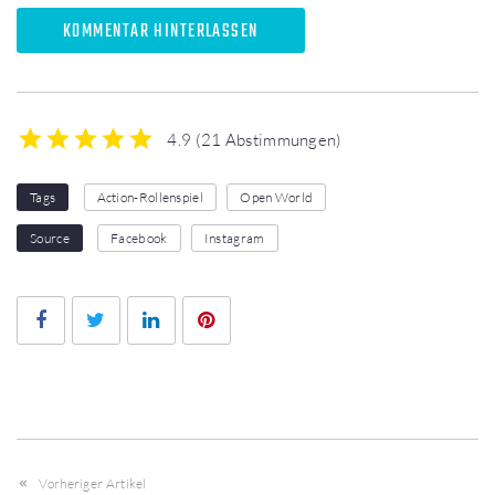
KOMMENTAR HINTERLASSEN
4.9
(
21 Abstimmungen
)
1
2
3
4
5
Tags
Action-Rollenspiel
Open World
Source
Facebook
Instagram
Facebook
Twitter
LinkedIn
Pinterest
Vorheriger Artikel