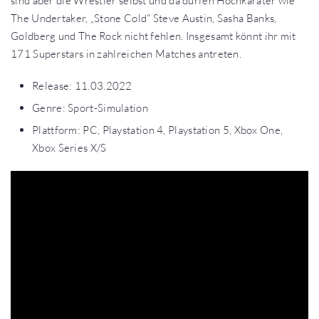
sind aber die Wrestler selbst und da dürfen Hochkaräter wie
The Undertaker, „Stone Cold“ Steve Austin, Sasha Banks,
Goldberg und The Rock nicht fehlen. Insgesamt könnt ihr mit
171 Superstars in zahlreichen Matches antreten.
Release: 11.03.2022
Genre: Sport-Simulation
Plattform: PC, Playstation 4, Playstation 5, Xbox One,
Xbox Series X/S