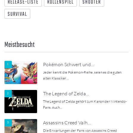
RELEASE-LISTE
ROLLENSPIEL
SHOOTER
SURVIVAL
Meistbesucht
Pokémon Schwert und…
Jeder kennt die Pokémon-Reihe, seien es die guten
alten Klassiker…
The Legend of Zelda…
The Legend of Zelda gehört zum Kanon der Nintendo-
Fans. Auch…
Assassins Creed Valh…
Die Erwartungen der Fans von Assassins Creed