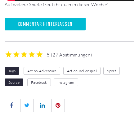
Auf welche Spiele freut ihr euch in dieser Woche?
KOMMENTAR HINTERLASSEN
5
(
27 Abstimmungen
)
1
2
3
4
5
Tags
Action-Adventure
Action-Rollenspiel
Sport
Source
Facebook
Instagram
Facebook
Twitter
LinkedIn
Pinterest