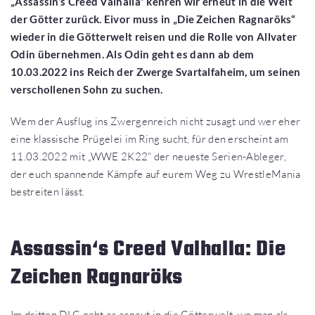
„Assassin‘s Creed Valhalla“ kehren wir erneut in die Welt
der Götter zurück. Eivor muss in „Die Zeichen Ragnaröks“
wieder in die Götterwelt reisen und die Rolle von Allvater
Odin übernehmen. Als Odin geht es dann ab dem
10.03.2022 ins Reich der Zwerge Svartalfaheim, um seinen
verschollenen Sohn zu suchen.
Wem der Ausflug ins Zwergenreich nicht zusagt und wer eher
eine klassische Prügelei im Ring sucht, für den erscheint am
11.03.2022 mit „WWE 2K22“ der neueste Serien-Ableger,
der euch spannende Kämpfe auf eurem Weg zu WrestleMania
bestreiten lässt.
Assassin‘s Creed Valhalla: Die
Zeichen Ragnaröks
Im dritten DLC geht es erneut in die Götterwelt, wo man als