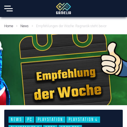
Home
News
Empfehlungen der Woche: Ragnarök steht bevor
NEWS
PC
PLAYSTATION
PLAYSTATION 4