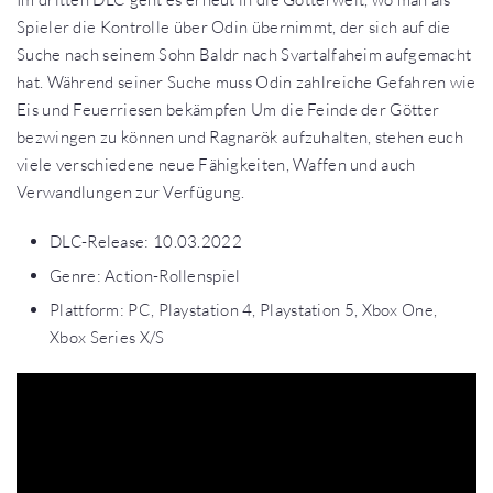
Spieler die Kontrolle über Odin übernimmt, der sich auf die
Suche nach seinem Sohn Baldr nach Svartalfaheim aufgemacht
hat. Während seiner Suche muss Odin zahlreiche Gefahren wie
Eis und Feuerriesen bekämpfen Um die Feinde der Götter
bezwingen zu können und Ragnarök aufzuhalten, stehen euch
viele verschiedene neue Fähigkeiten, Waffen und auch
Verwandlungen zur Verfügung.
DLC-Release: 10.03.2022
Genre: Action-Rollenspiel
Plattform: PC, Playstation 4, Playstation 5, Xbox One,
Xbox Series X/S