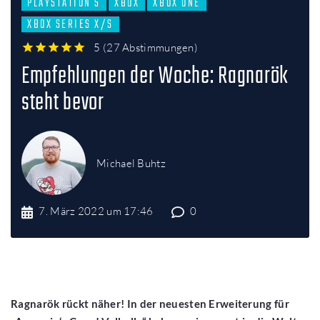
PLAYSTATION 5
XBOX
XBOX ONE
XBOX SERIES X/S
5
(
27 Abstimmungen
)
1
2
3
4
5
Empfehlungen der Woche: Ragnarök
steht bevor
Michael Buhtz
7. März 2022 um 17:46
0
Ragnarök rückt näher! In der neuesten Erweiterung für