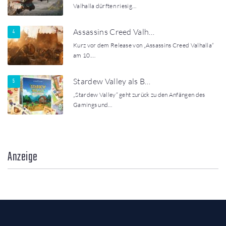
Valhalla dürften riesig…
Assassins Creed Valh…
Kurz vor dem Release von „Assassins Creed Valhalla“
am 10.…
Stardew Valley als B…
„Stardew Valley“ geht zurück zu den Anfängen des
Gamings und…
Anzeige