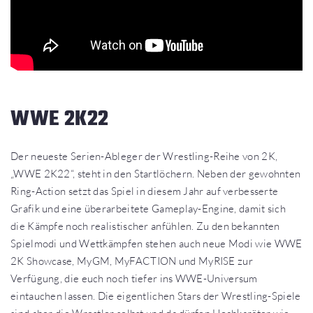
WWE 2K22
Der neueste Serien-Ableger der Wrestling-Reihe von 2K,
„WWE 2K22“, steht in den Startlöchern. Neben der gewohnten
Ring-Action setzt das Spiel in diesem Jahr auf verbesserte
Grafik und eine überarbeitete Gameplay-Engine, damit sich
die Kämpfe noch realistischer anfühlen. Zu den bekannten
Spielmodi und Wettkämpfen stehen auch neue Modi wie WWE
2K Showcase, MyGM, MyFACTION und MyRISE zur
Verfügung, die euch noch tiefer ins WWE-Universum
eintauchen lassen. Die eigentlichen Stars der Wrestling-Spiele