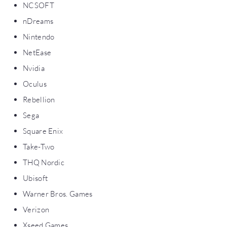
NCSOFT
nDreams
Nintendo
NetEase
Nvidia
Oculus
Rebellion
Sega
Square Enix
Take-Two
THQ Nordic
Ubisoft
Warner Bros. Games
Verizon
Xseed Games