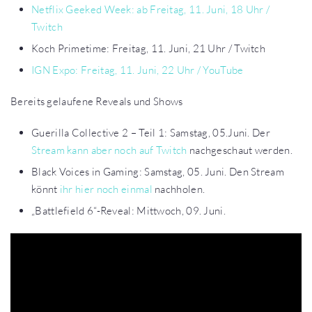
Netflix Geeked Week: ab Freitag, 11. Juni, 18 Uhr /
Twitch
Koch Primetime: Freitag, 11. Juni, 21 Uhr / Twitch
IGN Expo: Freitag, 11. Juni, 22 Uhr / YouTube
Bereits gelaufene Reveals und Shows
Guerilla Collective 2 – Teil 1: Samstag, 05.Juni. Der
Stream kann aber noch auf Twitch
nachgeschaut werden.
Black Voices in Gaming: Samstag, 05. Juni. Den Stream
könnt
ihr hier noch einmal
nachholen.
„Battlefield 6“-Reveal: Mittwoch, 09. Juni.