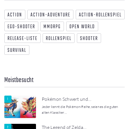
ACTION
ACTION-ADVENTURE
ACTION-ROLLENSPIEL
EGO-SHOOTER
MMORPG
OPEN WORLD
RELEASE-LISTE
ROLLENSPIEL
SHOOTER
SURVIVAL
Meistbesucht
Pokémon Schwert und…
Jeder kennt die Pokémon-Reihe, seien es die guten
alten Klassiker…
The Legend of Zelda…