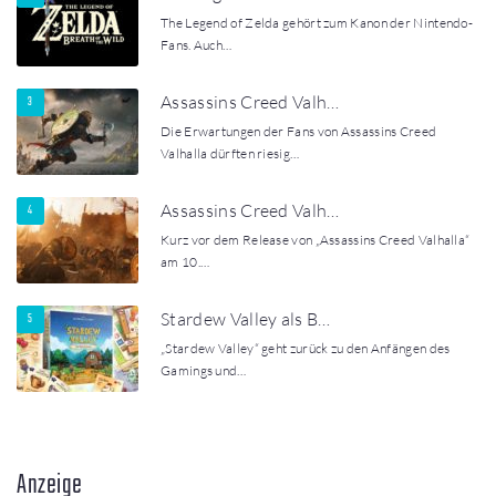
The Legend of Zelda gehört zum Kanon der Nintendo-
Fans. Auch…
Assassins Creed Valh…
Die Erwartungen der Fans von Assassins Creed
Valhalla dürften riesig…
Assassins Creed Valh…
Kurz vor dem Release von „Assassins Creed Valhalla“
am 10.…
Stardew Valley als B…
„Stardew Valley“ geht zurück zu den Anfängen des
Gamings und…
Anzeige