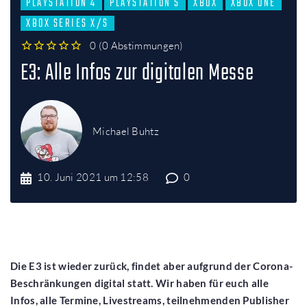
PLAYSTATION 4
PLAYSTATION 5
XBOX
XBOX ONE
XBOX SERIES X/S
0
(
0 Abstimmungen
)
1
2
3
4
5
E3: Alle Infos zur digitalen Messe
Michael Buhtz
10. Juni 2021 um 12:58
0
Die E3 ist wieder zurück, findet aber aufgrund der Corona-
Beschränkungen digital statt. Wir haben für euch alle
Infos, alle Termine, Livestreams, teilnehmenden Publisher