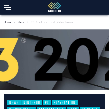
Home
News
E3: Alle Infos zur digitalen Messe
NEWS
NINTENDO
PC
PLAYSTATION