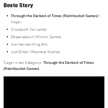
Beste Story
Through the Darkest of Times (Paintbucket Games)
–
Sieger
Cloudpunk (Ion Lands)
Desperados III (Mimimi Games)
Iron Harvest (King Art)
Lost Ember (Mooneye Studios)
Sieger in der Kategorie:
Through the Darkest of Times
(Paintbucket Games)