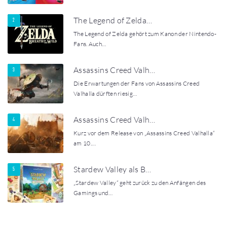
The Legend of Zelda…
The Legend of Zelda gehört zum Kanon der Nintendo-
Fans. Auch…
Assassins Creed Valh…
Die Erwartungen der Fans von Assassins Creed
Valhalla dürften riesig…
Assassins Creed Valh…
Kurz vor dem Release von „Assassins Creed Valhalla“
am 10.…
Stardew Valley als B…
„Stardew Valley“ geht zurück zu den Anfängen des
Gamings und…