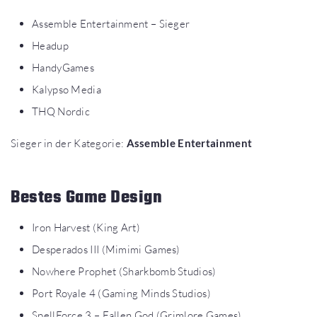
Assemble Entertainment – Sieger
Headup
HandyGames
Kalypso Media
THQ Nordic
Sieger in der Kategorie:
Assemble Entertainment
Bestes Game Design
Iron Harvest (King Art)
Desperados III (Mimimi Games)
Nowhere Prophet (Sharkbomb Studios)
Port Royale 4 (Gaming Minds Studios)
SpellForce 3 – Fallen God (Grimlore Games)