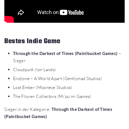
Bestes Indie Game
Through the Darkest of Times (Paintbucket Games)
–
Sieger
Cloudpunk (Ion Lands)
Endzone – A World Apart (Gentlymad Studios)
Lost Ember (Mooneye Studios)
The Flower Collectors (Mi’pu’mi Games)
Sieger in der Kategorie:
Through the Darkest of Times
(Paintbucket Games)