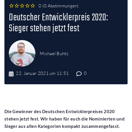
0
(
0 Abstimmungen
)
1
2
3
4
5
Deutscher Entwicklerpreis 2020:
Sieger stehen jetzt fest
Michael Buhtz
22. Januar 2021 um 11:51
0
Die Gewinner des Deutschen Entwicklerpreises 2020
stehen jetzt fest. Wir haben für euch die Nominierten und
Sieger aus allen Kategorien kompakt zusammengefasst.