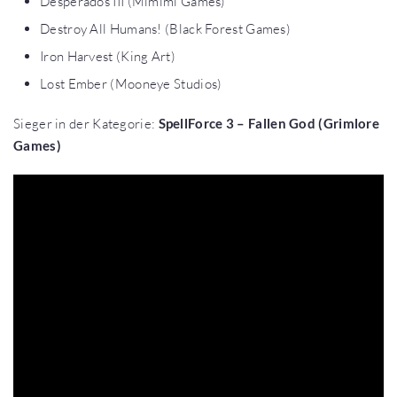
Desperados III (Mimimi Games)
Destroy All Humans! (Black Forest Games)
Iron Harvest (King Art)
Lost Ember (Mooneye Studios)
Sieger in der Kategorie:
SpellForce 3 – Fallen God (Grimlore
Games)