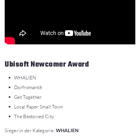
Ubisoft Newcomer Award
WHALIEN
Dorfromantik
Get Together
Local Paper Small Town
The Bestowed City
Sieger in der Kategorie:
WHALIEN