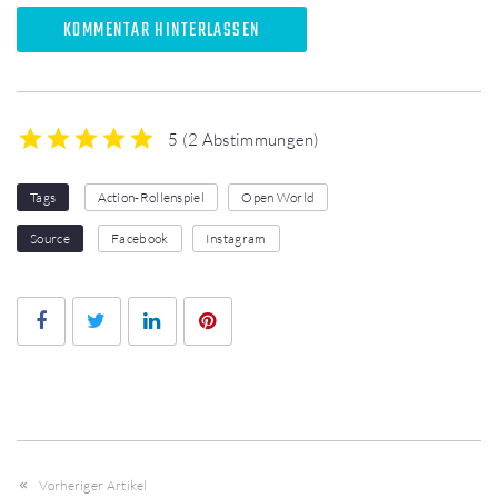
KOMMENTAR HINTERLASSEN
5
(
2 Abstimmungen
)
1
2
3
4
5
Tags
Action-Rollenspiel
Open World
Source
Facebook
Instagram
Facebook
Twitter
LinkedIn
Pinterest
Vorheriger Artikel