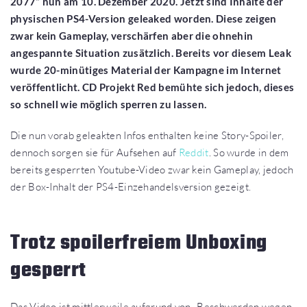
2077“ nun am 10. Dezember 2020. Jetzt sind Inhalte der
physischen PS4-Version geleaked worden. Diese zeigen
zwar kein Gameplay, verschärfen aber die ohnehin
angespannte Situation zusätzlich. Bereits vor diesem Leak
wurde 20-minütiges Material der Kampagne im Internet
veröffentlicht. CD Projekt Red bemühte sich jedoch, dieses
so schnell wie möglich sperren zu lassen.
Die nun vorab geleakten Infos enthalten keine Story-Spoiler,
dennoch sorgen sie für Aufsehen auf
Reddit
. So wurde in dem
bereits gesperrten Youtube-Video zwar kein Gameplay, jedoch
der Box-Inhalt der PS4-Einzehandelsversion gezeigt.
Trotz spoilerfreiem Unboxing
gesperrt
Das Video ist mittlerweile aufgrund von „Beschwerden wegen