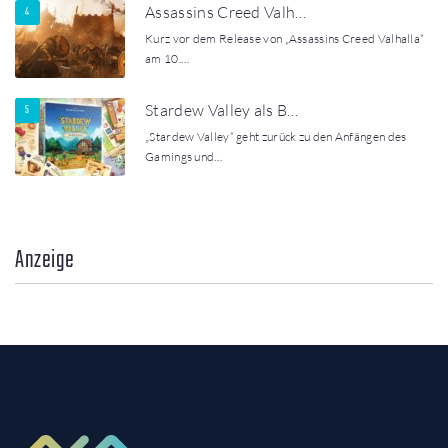
Assassins Creed Valh…
Kurz vor dem Release von „Assassins Creed Valhalla“
am 10.…
Stardew Valley als B…
„Stardew Valley“ geht zurück zu den Anfängen des
Gamings und…
Anzeige