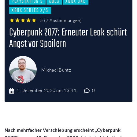
PLAYSTATION 5
XBOX
XBOX ONE
XBOX SERIES X/S
5
(
2 Abstimmungen
)
1
2
3
4
5
Cyberpunk 2077: Erneuter Leak schürt
Angst vor Spoilern
Michael Buhtz
1. Dezember 2020 um 13:41
0
Nach mehrfacher Verschiebung erscheint „Cyberpunk