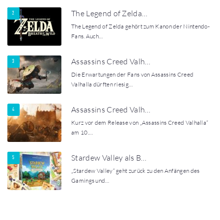
The Legend of Zelda…
The Legend of Zelda gehört zum Kanon der Nintendo-
Fans. Auch…
Assassins Creed Valh…
Die Erwartungen der Fans von Assassins Creed
Valhalla dürften riesig…
Assassins Creed Valh…
Kurz vor dem Release von „Assassins Creed Valhalla“
am 10.…
Stardew Valley als B…
„Stardew Valley“ geht zurück zu den Anfängen des
Gamings und…