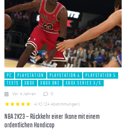
PC
PLAYSTATION
PLAYSTATION 4
PLAYSTATION 5
TESTS
XBOX
XBOX ONE
XBOX SERIES X/S
Vor 4 Jahren
0
4.92
(
24 Abstimmungen
)
1
2
3
4
5
NBA 2K23 – Rückkehr einer Ikone mit einem
ordentlichen Handicap