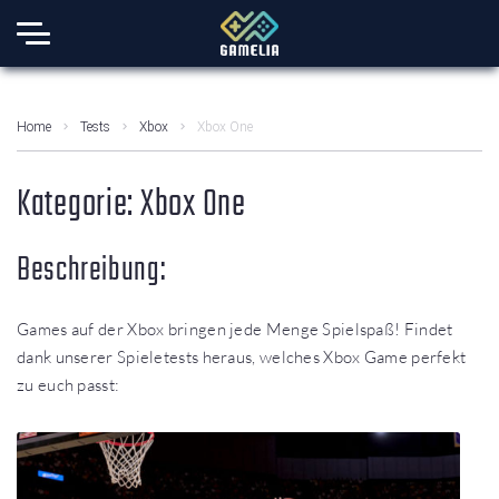
Home
Tests
Xbox
Xbox One
Kategorie:
Xbox One
Beschreibung:
Games auf der Xbox bringen jede Menge Spielspaß! Findet
dank unserer Spieletests heraus, welches Xbox Game perfekt
zu euch passt: