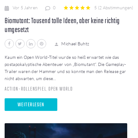
Vor 5 Jahren
0
5
(
2 Abstimmungen
)
1
2
3
4
5
Biomutant: Tausend tolle Ideen, aber keine richtig
umgesetzt
Facebook
Twitter
LinkedIn
Pinterest
Michael Buhtz
Kaum ein Open World-Titel wurde so heiß erwartet wie das
postapokalyptische Abenteuer von „Biomutant“. Die Gameplay-
Trailer waren der Hammer und so konnte man den Release gar
nicht abwarten, um diese…
ACTION-ROLLENSPIEL
OPEN WORLD
,
WEITERLESEN