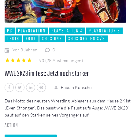
PC
PLAYSTATION
PLAYSTATION 4
PLAYSTATION 5
TESTS
XBOX
XBOX ONE
XBOX SERIES X/S
Vor 3 Jahren
0
4.93
(
28 Abstimmungen
)
1
2
3
4
5
WWE 2K23 im Test: Jetzt noch stärker
Facebook
Twitter
LinkedIn
Pinterest
Fabian Konschu
Das Motto des neusten Wrestling-Ablegers aus dem Hause 2K ist
„Even Stronger“. Das passt wie die Faust aufs Auge: „WWE 2K23“
baut auf den Stärken seines Vorgängers auf.
ACTION