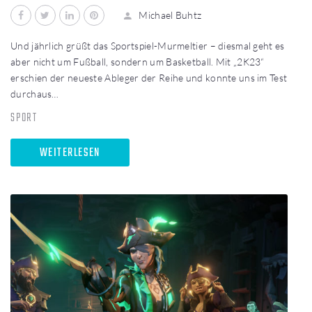
Facebook
Twitter
LinkedIn
Pinterest
Michael Buhtz
Und jährlich grüßt das Sportspiel-Murmeltier – diesmal geht es
aber nicht um Fußball, sondern um Basketball. Mit „2K23“
erschien der neueste Ableger der Reihe und konnte uns im Test
durchaus…
SPORT
WEITERLESEN