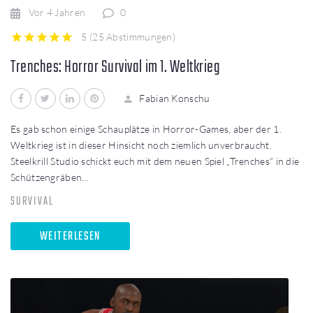
Vor 4 Jahren
0
5
(
25 Abstimmungen
)
1
2
3
4
5
Trenches: Horror Survival im 1. Weltkrieg
Facebook
Twitter
LinkedIn
Pinterest
Fabian Konschu
Es gab schon einige Schauplätze in Horror-Games, aber der 1.
Weltkrieg ist in dieser Hinsicht noch ziemlich unverbraucht.
Steelkrill Studio schickt euch mit dem neuen Spiel „Trenches“ in die
Schützengräben…
SURVIVAL
WEITERLESEN