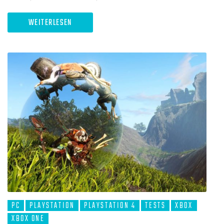
WEITERLESEN
PC
PLAYSTATION
PLAYSTATION 4
TESTS
XBOX
XBOX ONE