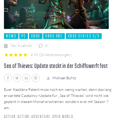
NEWS
PC
XBOX
XBOX ONE
XBOX SERIES X/S
Vor 4 Jahren
0
4.93
(
28 Abstimmungen
)
1
2
3
4
5
Sea of Thieves: Update steckt in der Schiffswerft fest
Facebook
Twitter
LinkedIn
Pinterest
Michael Buhtz
Euer Kapitäns-Patent muss noch ein wenig warten, denn das lang
erwartete Captaincy-Update für „Sea of Thieves“ wird nicht wie
geplant in diesem Monat erscheinen, sondern erst mit Season 7
am…
ACTION
ACTION-ADVENTURE
OPEN WORLD
,
,