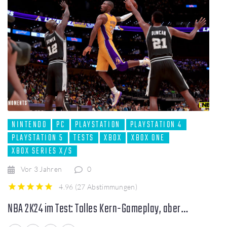
NINTENDO
PC
PLAYSTATION
PLAYSTATION 4
PLAYSTATION 5
TESTS
XBOX
XBOX ONE
XBOX SERIES X/S
Vor 3 Jahren
0
4.96
(
27 Abstimmungen
)
1
2
3
4
5
NBA 2K24 im Test: Tolles Kern-Gameplay, aber…
Facebook
Twitter
LinkedIn
Pinterest