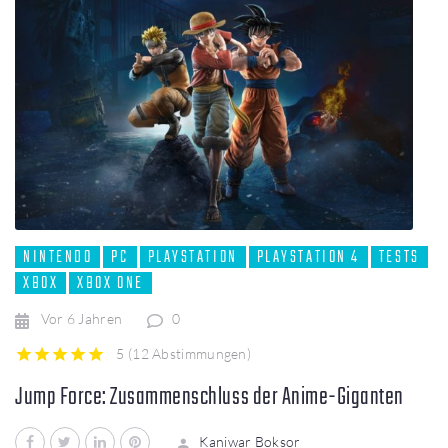
NINTENDO
PC
PLAYSTATION
PLAYSTATION 4
TESTS
XBOX
XBOX ONE
Vor 6 Jahren
0
5
(
12 Abstimmungen
)
1
2
3
4
5
Jump Force: Zusammenschluss der Anime-Giganten
Facebook
Twitter
LinkedIn
Pinterest
Kaniwar Boksor