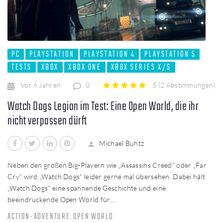
PC
PLAYSTATION
PLAYSTATION 4
PLAYSTATION 5
TESTS
XBOX
XBOX ONE
XBOX SERIES X/S
Vor 6 Jahren
0
5
(
2 Abstimmungen
)
1
2
3
4
5
Watch Dogs Legion im Test: Eine Open World, die ihr
nicht verpassen dürft
Facebook
Twitter
LinkedIn
Pinterest
Michael Buhtz
Neben den großen Big-Playern wie „Assassins Creed“ oder „Far
Cry“ wird „Watch Dogs“ leider gerne mal übersehen. Dabei hält
„Watch Dogs“ eine spannende Geschichte und eine
beeindruckende Open World für…
ACTION-ADVENTURE
OPEN WORLD
,