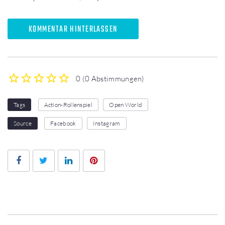
KOMMENTAR HINTERLASSEN
0
(
0 Abstimmungen
)
1
2
3
4
5
Tags
Action-Rollenspiel
Open World
Source
Facebook
Instagram
Facebook
Twitter
LinkedIn
Pinterest