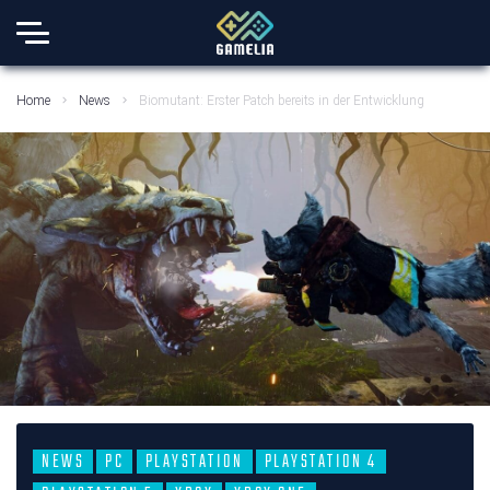
Home
News
Biomutant: Erster Patch bereits in der Entwicklung
NEWS
PC
PLAYSTATION
PLAYSTATION 4