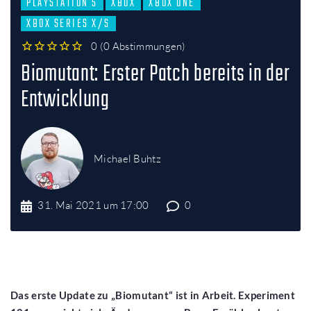
PLAYSTATION 5
XBOX
XBOX ONE
XBOX SERIES X/S
0
(
0 Abstimmungen
)
1
2
3
4
5
Biomutant: Erster Patch bereits in der
Entwicklung
Michael Buhtz
31. Mai 2021 um 17:00
0
Das erste Update zu „Biomutant“ ist in Arbeit. Experiment