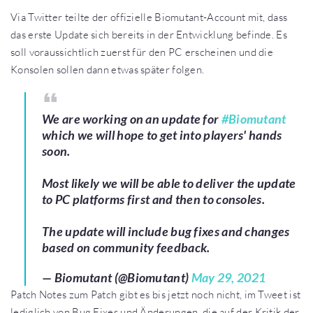
Via Twitter teilte der offizielle Biomutant-Account mit, dass
das erste Update sich bereits in der Entwicklung befinde. Es
soll voraussichtlich zuerst für den PC erscheinen und die
Konsolen sollen dann etwas später folgen.
We are working on an update for
#Biomutant
which we will hope to get into players' hands
soon.
Most likely we will be able to deliver the update
to PC platforms first and then to consoles.
The update will include bug fixes and changes
based on community feedback.
— Biomutant (@Biomutant)
May 29, 2021
Patch Notes zum Patch gibt es bis jetzt noch nicht, im Tweet ist
lediglich von Bug Fixes und Änderungen, die auf der Kritik der