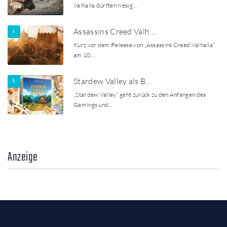
Valhalla dürften riesig…
Assassins Creed Valh…
Kurz vor dem Release von „Assassins Creed Valhalla“
am 10.…
Stardew Valley als B…
„Stardew Valley“ geht zurück zu den Anfängen des
Gamings und…
Anzeige