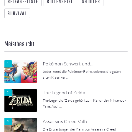
RELEASE-LISTE
ROLLENSPIEL
SHOOTER
SURVIVAL
Meistbesucht
Pokémon Schwert und…
Jeder kennt die Pokémon-Reihe, seien es die guten
alten Klassiker…
The Legend of Zelda…
The Legend of Zelda gehört zum Kanon der Nintendo-
Fans. Auch…
Assassins Creed Valh…
Die Erwartungen der Fans von Assassins Creed