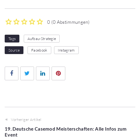
0
(
0 Abstimmungen
)
1
2
3
4
5
Tags
Aufbau-Strategie
Source
Facebook
Instagram
Facebook
Twitter
LinkedIn
Pinterest
Vorheriger Artikel
19. Deutsche Casemod Meisterschaften: Alle Infos zum
Event