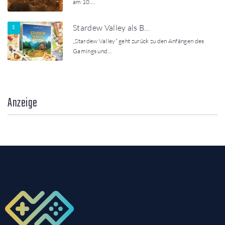
am 10.…
Stardew Valley als B…
„Stardew Valley“ geht zurück zu den Anfängen des
Gamings und…
Anzeige