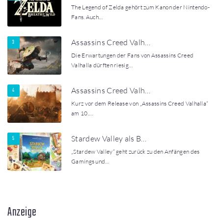
The Legend of Zelda gehört zum Kanon der Nintendo-
Fans. Auch…
Assassins Creed Valh…
Die Erwartungen der Fans von Assassins Creed
Valhalla dürften riesig…
Assassins Creed Valh…
Kurz vor dem Release von „Assassins Creed Valhalla“
am 10.…
Stardew Valley als B…
„Stardew Valley“ geht zurück zu den Anfängen des
Gamings und…
Anzeige