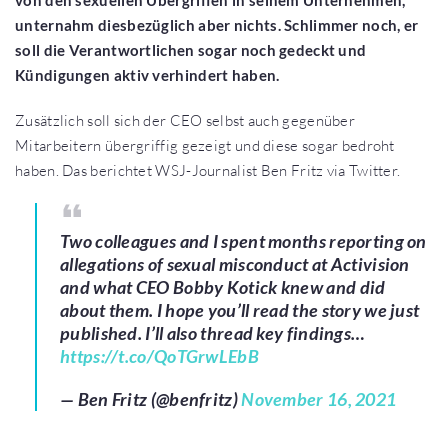
von den sexuellen Übergriffen in seinem Unternehmen,
unternahm diesbezüglich aber nichts. Schlimmer noch, er
soll die Verantwortlichen sogar noch gedeckt und
Kündigungen aktiv verhindert haben.
Zusätzlich soll sich der CEO selbst auch gegenüber
Mitarbeitern übergriffig gezeigt und diese sogar bedroht
haben. Das berichtet WSJ-Journalist Ben Fritz via Twitter.
Two colleagues and I spent months reporting on
allegations of sexual misconduct at Activision
and what CEO Bobby Kotick knew and did
about them. I hope you’ll read the story we just
published. I’ll also thread key findings…
https://t.co/QoTGrwLEbB
— Ben Fritz (@benfritz)
November 16, 2021