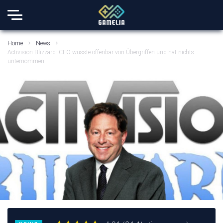
Home
News
Activision Blizzard: CEO wusste offenbar von Übergriffen und hat nichts
unternommen