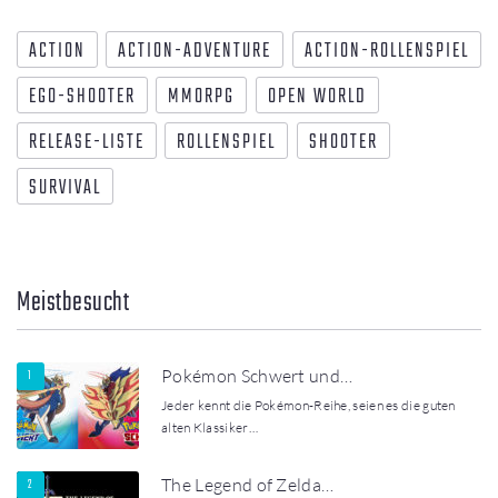
ACTION
ACTION-ADVENTURE
ACTION-ROLLENSPIEL
EGO-SHOOTER
MMORPG
OPEN WORLD
RELEASE-LISTE
ROLLENSPIEL
SHOOTER
SURVIVAL
Meistbesucht
Pokémon Schwert und…
Jeder kennt die Pokémon-Reihe, seien es die guten
alten Klassiker…
The Legend of Zelda…