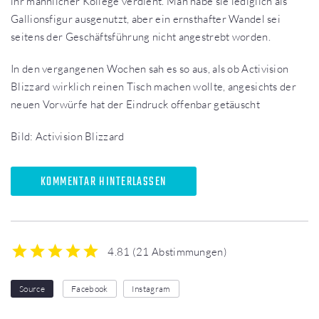
ihr männlicher Kollege verdient. Man habe sie lediglich als
Gallionsfigur ausgenutzt, aber ein ernsthafter Wandel sei
seitens der Geschäftsführung nicht angestrebt worden.
In den vergangenen Wochen sah es so aus, als ob Activision
Blizzard wirklich reinen Tisch machen wollte, angesichts der
neuen Vorwürfe hat der Eindruck offenbar getäuscht
Bild: Activision Blizzard
KOMMENTAR HINTERLASSEN
4.81
(
21 Abstimmungen
)
1
2
3
4
5
Source
Facebook
Instagram