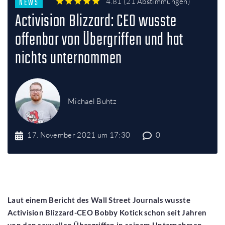
NEWS
4.81
(
21 Abstimmungen
)
1
2
3
4
5
Activision Blizzard: CEO wusste
offenbar von Übergriffen und hat
nichts unternommen
Michael Buhtz
17. November 2021 um 17:30
0
Laut einem Bericht des Wall Street Journals wusste
Activision Blizzard-CEO Bobby Kotick schon seit Jahren