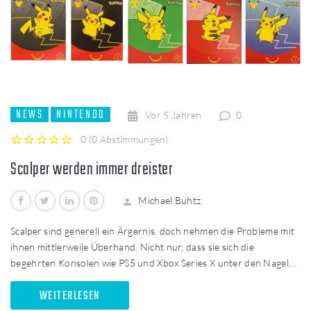
NEWS
NINTENDO
Vor 5 Jahren
0
0
(
0 Abstimmungen
)
1
2
3
4
5
Scalper werden immer dreister
Facebook
Twitter
LinkedIn
Pinterest
Michael Buhtz
Scalper sind generell ein Ärgernis, doch nehmen die Probleme mit
ihnen mittlerweile Überhand. Nicht nur, dass sie sich die
begehrten Konsolen wie PS5 und Xbox Series X unter den Nagel…
WEITERLESEN