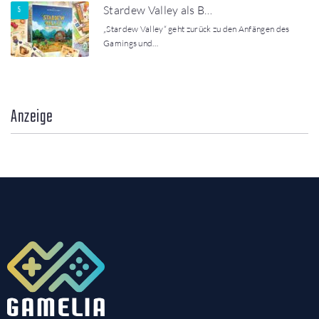
Stardew Valley als B…
„Stardew Valley“ geht zurück zu den Anfängen des
Gamings und…
Anzeige