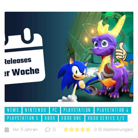
NEWS
NINTENDO
PC
PLAYSTATION
PLAYSTATION 4
PLAYSTATION 5
XBOX
XBOX ONE
XBOX SERIES X/S
Vor 5 Jahren
0
0
(
0 Abstimmungen
)
1
2
3
4
5