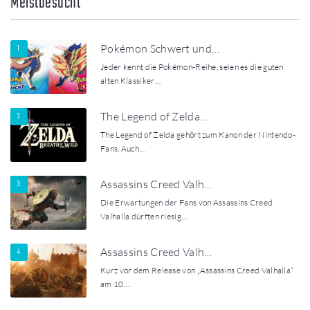
Meistbesucht
Pokémon Schwert und…
Jeder kennt die Pokémon-Reihe, seien es die guten
alten Klassiker…
The Legend of Zelda…
The Legend of Zelda gehört zum Kanon der Nintendo-
Fans. Auch…
Assassins Creed Valh…
Die Erwartungen der Fans von Assassins Creed
Valhalla dürften riesig…
Assassins Creed Valh…
Kurz vor dem Release von „Assassins Creed Valhalla“
am 10.…