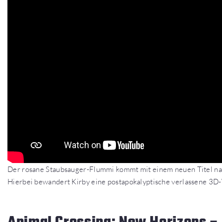
Der rosane Staubsauger-Flummi kommt mit einem neuen Titel nam
Hierbei bewandert Kirby eine postapokalyptische verlassene 3D