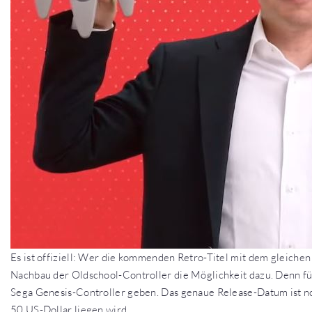
Es ist offiziell: Wer die kommenden Retro-Titel mit dem gleiche
Nachbau der Oldschool-Controller die Möglichkeit dazu. Denn für
Sega Genesis-Controller geben. Das genaue Release-Datum ist noc
50 US-Dollar liegen wird.