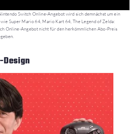
Nintendo Switch Online-Angebot wird sich demnächst um ein
l wie Super Mario 64, Mario Kart 64, The Legend of Zelda:
itch Online-Angebot nicht für den herkömmlichen Abo-Preis
egeben.
a-Design