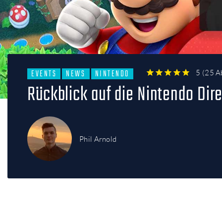
EVENTS
NEWS
NINTENDO
5
(
25 A
1
2
3
4
5
Rückblick auf die Nintendo Dire
Phil Arnold