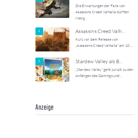
Die Erwartungen der Fans von
Assassins Creed Valhalla dürften
riesig…
Assassins Creed Valh…
Kurz vor dem Release von
„Assassins Creed Valhalla“ am 10.…
Stardew Valley als B…
„Stardew Valley“ geht zurück zu den
Anfängen des Gamings und…
Anzeige