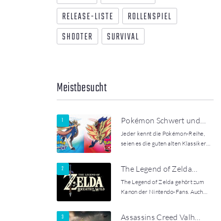
RELEASE-LISTE
ROLLENSPIEL
SHOOTER
SURVIVAL
Meistbesucht
Pokémon Schwert und…
Jeder kennt die Pokémon-Reihe,
seien es die guten alten Klassiker…
The Legend of Zelda…
The Legend of Zelda gehört zum
Kanon der Nintendo-Fans. Auch…
Assassins Creed Valh…