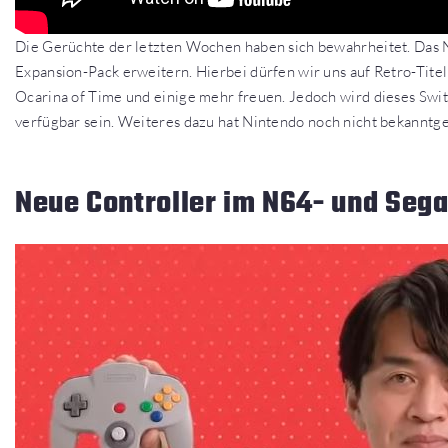
Die Gerüchte der letzten Wochen haben sich bewahrheitet. Das 
Expansion-Pack erweitern. Hierbei dürfen wir uns auf Retro-Tite
Ocarina of Time und einige mehr freuen. Jedoch wird dieses Sw
verfügbar sein. Weiteres dazu hat Nintendo noch nicht bekanntg
Neue Controller im N64- und Seg