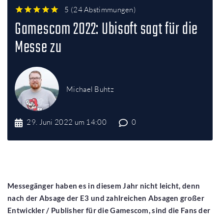
5
(
24 Abstimmungen
)
1
2
3
4
5
Gamescom 2022: Ubisoft sagt für die
Messe zu
Michael Buhtz
29. Juni 2022 um 14:00
0
Messegänger haben es in diesem Jahr nicht leicht, denn
nach der Absage der E3 und zahlreichen Absagen großer
Entwickler / Publisher für die Gamescom, sind die Fans der