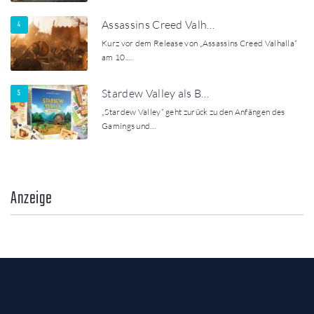
Assassins Creed Valh…
Kurz vor dem Release von „Assassins Creed Valhalla“
am 10.…
Stardew Valley als B…
„Stardew Valley“ geht zurück zu den Anfängen des
Gamings und…
Anzeige