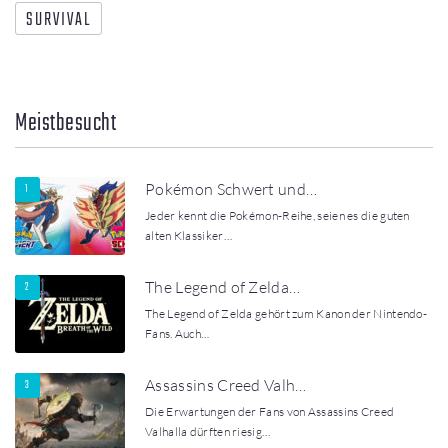
SURVIVAL
Meistbesucht
Pokémon Schwert und…
Jeder kennt die Pokémon-Reihe, seien es die guten
alten Klassiker…
The Legend of Zelda…
The Legend of Zelda gehört zum Kanon der Nintendo-
Fans. Auch…
Assassins Creed Valh…
Die Erwartungen der Fans von Assassins Creed
Valhalla dürften riesig…