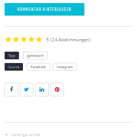
KOMMENTAR HINTERLASSEN
5
(
24 Abstimmungen
)
1
2
3
4
5
Tags
gamescom
Source
Facebook
Instagram
Facebook
Twitter
LinkedIn
Pinterest
Vorheriger Artikel