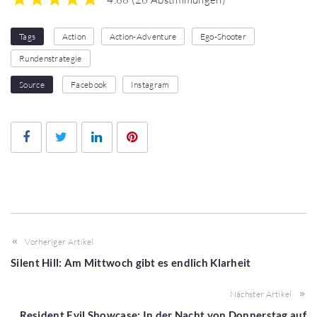
1
2
3
4
5
Tags
Action
Action-Adventure
Ego-Shooter
Rundenstrategie
Source
Facebook
Instagram
Facebook
Twitter
LinkedIn
Pinterest
Vorheriger Artikel
Silent Hill: Am Mittwoch gibt es endlich Klarheit
Nächster Artikel
Resident Evil Showcase: In der Nacht von Donnerstag auf