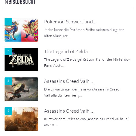
Meistbesucht
Pokémon Schwert und…
Jeder kennt die Pokémon-Reihe, seien es die guten
alten Klassiker…
The Legend of Zelda…
The Legend of Zelda gehört zum Kanon der Nintendo-
Fans. Auch…
Assassins Creed Valh…
Die Erwartungen der Fans von Assassins Creed
Valhalla dürften riesig…
Assassins Creed Valh…
Kurz vor dem Release von „Assassins Creed Valhalla“
am 10.…