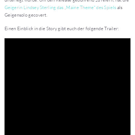
Geigerin Lindsey Sterling das „Maine Theme“ des Spiels
als
Geigensolo gecovert.
Einen Einblick in die Story gibt euch der folgende Trailer: