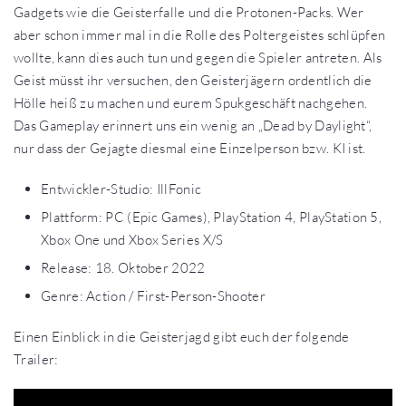
Gadgets wie die Geisterfalle und die Protonen-Packs. Wer
aber schon immer mal in die Rolle des Poltergeistes schlüpfen
wollte, kann dies auch tun und gegen die Spieler antreten. Als
Geist müsst ihr versuchen, den Geisterjägern ordentlich die
Hölle heiß zu machen und eurem Spukgeschäft nachgehen.
Das Gameplay erinnert uns ein wenig an „Dead by Daylight“,
nur dass der Gejagte diesmal eine Einzelperson bzw. KI ist.
Entwickler-Studio: IllFonic
Plattform: PC (Epic Games), PlayStation 4, PlayStation 5,
Xbox One und Xbox Series X/S
Release: 18. Oktober 2022
Genre: Action / First-Person-Shooter
Einen Einblick in die Geisterjagd gibt euch der folgende
Trailer: