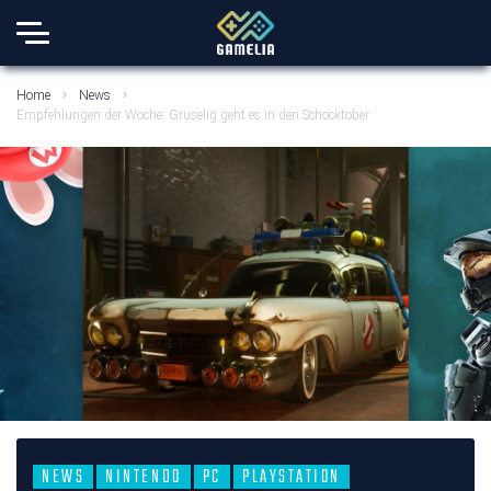
Home
News
Empfehlungen der Woche: Gruselig geht es in den Schocktober
NEWS
NINTENDO
PC
PLAYSTATION