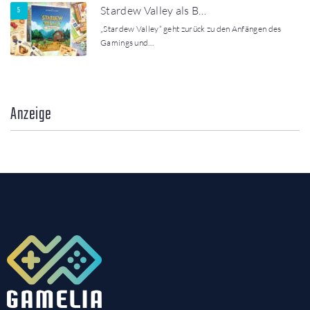
Stardew Valley als B…
„Stardew Valley“ geht zurück zu den Anfängen des
Gamings und…
Anzeige