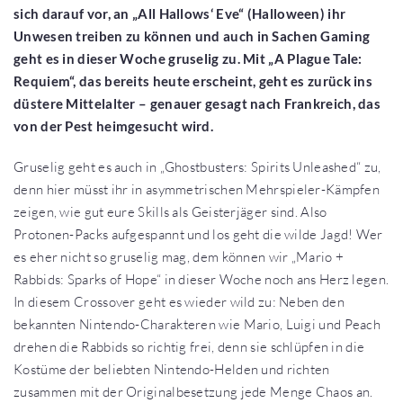
sich darauf vor, an „All Hallows‘ Eve“ (Halloween) ihr
Unwesen treiben zu können und auch in Sachen Gaming
geht es in dieser Woche gruselig zu. Mit „A Plague Tale:
Requiem“, das bereits heute erscheint, geht es zurück ins
düstere Mittelalter – genauer gesagt nach Frankreich, das
von der Pest heimgesucht wird.
Gruselig geht es auch in „Ghostbusters: Spirits Unleashed“ zu,
denn hier müsst ihr in asymmetrischen Mehrspieler-Kämpfen
zeigen, wie gut eure Skills als Geisterjäger sind. Also
Protonen-Packs aufgespannt und los geht die wilde Jagd! Wer
es eher nicht so gruselig mag, dem können wir „Mario +
Rabbids: Sparks of Hope“ in dieser Woche noch ans Herz legen.
In diesem Crossover geht es wieder wild zu: Neben den
bekannten Nintendo-Charakteren wie Mario, Luigi und Peach
drehen die Rabbids so richtig frei, denn sie schlüpfen in die
Kostüme der beliebten Nintendo-Helden und richten
zusammen mit der Originalbesetzung jede Menge Chaos an.