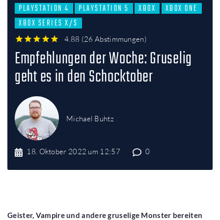
PLAYSTATION 4
PLAYSTATION 5
XBOX
XBOX ONE
XBOX SERIES X/S
4.88
(
26 Abstimmungen
)
1
2
3
4
5
Empfehlungen der Woche: Gruselig
geht es in den Schocktober
Michael Buhtz
18. Oktober 2022 um 12:57
0
Geister, Vampire und andere gruselige Monster bereiten