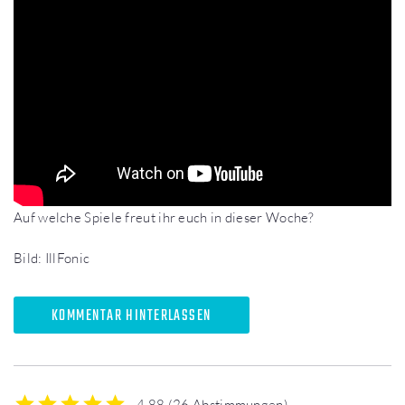
Auf welche Spiele freut ihr euch in dieser Woche?
Bild: IllFonic
KOMMENTAR HINTERLASSEN
4.88
(
26 Abstimmungen
)