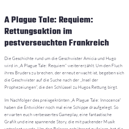
A Plague Tale: Requiem:
Rettungsaktion im
pestverseuchten Frankreich
Die Geschichte rund um die Geschwister Amicia und Hugo
wird in „A Plague Tale: Requiem“ weitererzählt. Um den Fluch
ihres Bruders zu brechen, der erneut erwacht ist, begeben sich
die Geschwister auf die Suche nach der „Insel der
Prophezeiungen“, die den Schlüssel zu Hugos Rettung birgt.
Im Nachfolger des preisgekrönten „A Plague Tale: Innocence“
haben die Entwickler noch mal eine Schippe draufgelegt. So
erwarten euch verbessertes Gameplay, eine fantastische
Grafik und eine spannende Story, die mit packender Musik
unterlegt wurde. Um den Release gebührend zu feiern, hat die