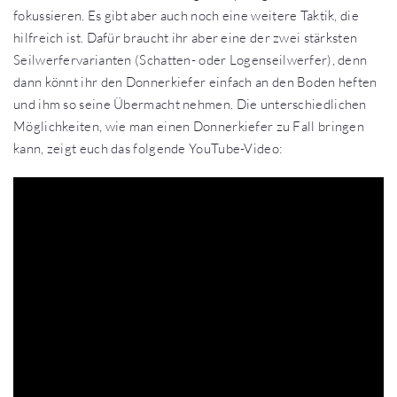
fokussieren. Es gibt aber auch noch eine weitere Taktik, die
hilfreich ist. Dafür braucht ihr aber eine der zwei stärksten
Seilwerfervarianten (Schatten- oder Logenseilwerfer), denn
dann könnt ihr den Donnerkiefer einfach an den Boden heften
und ihm so seine Übermacht nehmen. Die unterschiedlichen
Möglichkeiten, wie man einen Donnerkiefer zu Fall bringen
kann, zeigt euch das folgende YouTube-Video: