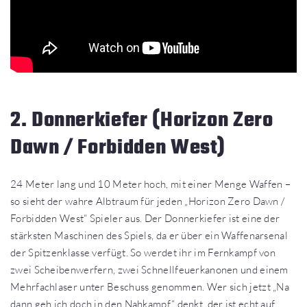
2. Donnerkiefer (Horizon Zero
Dawn / Forbidden West)
24 Meter lang und 10 Meter hoch, mit einer Menge Waffen –
so sieht der wahre Albtraum für jeden „Horizon Zero Dawn /
Forbidden West“ Spieler aus. Der Donnerkiefer ist eine der
stärksten Maschinen des Spiels, da er über ein Waffenarsenal
der Spitzenklasse verfügt. So werdet ihr im Fernkampf von
zwei Scheibenwerfern, zwei Schnellfeuerkanonen und einem
Mehrfachlaser unter Beschuss genommen. Wer sich jetzt „Na
dann geh ich doch in den Nahkampf“ denkt, der ist echt auf