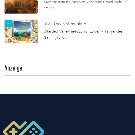
Kurz vor dem Release von „Assassins Creed Valhalla“
am 10.…
Stardew Valley als B…
„Stardew Valley“ geht zurück zu den Anfängen des
Gamings und…
Anzeige