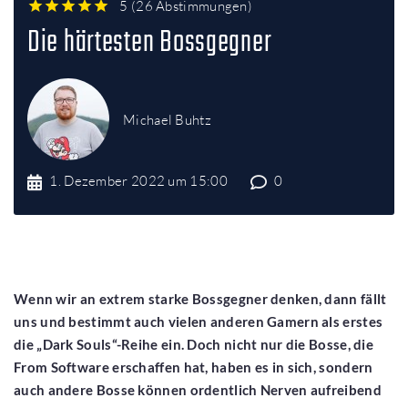
5
(
26 Abstimmungen
)
1
2
3
4
5
Die härtesten Bossgegner
Michael Buhtz
1. Dezember 2022 um 15:00
0
Wenn wir an extrem starke Bossgegner denken, dann fällt
uns und bestimmt auch vielen anderen Gamern als erstes
die „Dark Souls“-Reihe ein. Doch nicht nur die Bosse, die
From Software erschaffen hat, haben es in sich, sondern
auch andere Bosse können ordentlich Nerven aufreibend