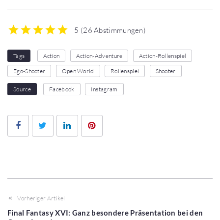
5
(
26 Abstimmungen
)
1
2
3
4
5
Tags
Action
Action-Adventure
Action-Rollenspiel
Ego-Shooter
Open World
Rollenspiel
Shooter
Source
Facebook
Instagram
Facebook
Twitter
LinkedIn
Pinterest
Vorheriger Artikel
Final Fantasy XVI: Ganz besondere Präsentation bei den