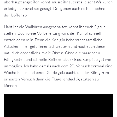
überhaupt angreifen könnt, müsst ihr zuerst alle acht Walküren
erledigen. Soviel sei gesagt: Die geben auch nicht so schnell
den Löffel ab.
Habt ihr die Walküren ausgeschaltet, könnt ihr euch Sigrun
stellen. Doch ohne Vorbereitung wird der Kampf schnell
entschieden sein. Denn die Königin beherrscht sämtliche
Attacken ihrer gefallenen Schwestern und haut euch diese
natürlich ordentlich um die Ohren. Ohne die passenden
Fähigkeiten und schnelle Reflexe ist der Bosskampf so gut wie
unmöglich. Ich habe damals nach dem 20. Versuch erstmal eine
Woche Pause und einen Guide gebraucht, um der Königin im
erneuten Versuch dann die Flügel endgültig stutzen zu
können.