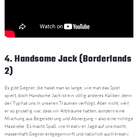
4. Handsome Jack (Borderlands
2)
Es gibt Gegner, die hasst man so lange, wie man das Spiel
spielt, doch Handsome Jack ist ein völlig anderes Kaliber, denn
der Typ hat uns in unseren Träumen verfolgt. Aber nicht, weil
er so gruselig war, dass wir Albträume hatten, sondern eine
Mischung aus Begeisterung und Abneigung – also eine richtige
Hassliebe. Es macht Spaß, wie kreativ er Jagd auf uns macht,
massenhaft Gegner entgegenwirft und natürlich auch kreativ