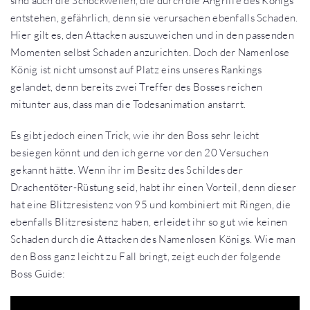
sind auch die Schockwellen, die durch die Angriffe des Königs
entstehen, gefährlich, denn sie verursachen ebenfalls Schaden.
Hier gilt es, den Attacken auszuweichen und in den passenden
Momenten selbst Schaden anzurichten. Doch der Namenlose
König ist nicht umsonst auf Platz eins unseres Rankings
gelandet, denn bereits zwei Treffer des Bosses reichen
mitunter aus, dass man die Todesanimation anstarrt.
Es gibt jedoch einen Trick, wie ihr den Boss sehr leicht
besiegen könnt und den ich gerne vor den 20 Versuchen
gekannt hätte. Wenn ihr im Besitz des Schildes der
Drachentöter-Rüstung seid, habt ihr einen Vorteil, denn dieser
hat eine Blitzresistenz von 95 und kombiniert mit Ringen, die
ebenfalls Blitzresistenz haben, erleidet ihr so gut wie keinen
Schaden durch die Attacken des Namenlosen Königs. Wie man
den Boss ganz leicht zu Fall bringt, zeigt euch der folgende
Boss Guide: