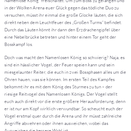
Namenlose König“ freischaltet. Um zum Boss zu gelangen und
in der Wolken Arena euer Glück gegen das tödliche Duo zu
versuchen, müsst ihr einmal die große Glocke läuten, die sich
direkt neben dem Leuchtfeuer des „Großen Turms“ befindet.
Durch das Läuten könnt ihr dann den Erzdrachengipfel über
eine Nebelbrücke betreten und hinter einem Tor geht der
Bosskampf los.
Doch was macht den Namenlosen König so schwierig? Naja, es
sind ein hässlicher Vogel, der Feuer speien kann und sein
miesgelaunter Reiter, die euch in zwei Bossphasen alles um die
Ohren hauen, was sie können. Im ersten Teil des Kampfes
bekommt ihr es mit dem König des Sturmes zu tun – der
riesige Reitvogel des Namenlosen Königs. Der Vogel stellt
euch auch direkt vor die erste größere Herausforderung, denn
er ist nur am Kopf wirklich verwundbar. So scheucht euch der
Vogel erstmal quer durch die Arena und ihr müsst zahlreiche
Angriffe abwehren oder ihnen ausweichen, wobei das
Ausweichen die bessere Wahl ist.