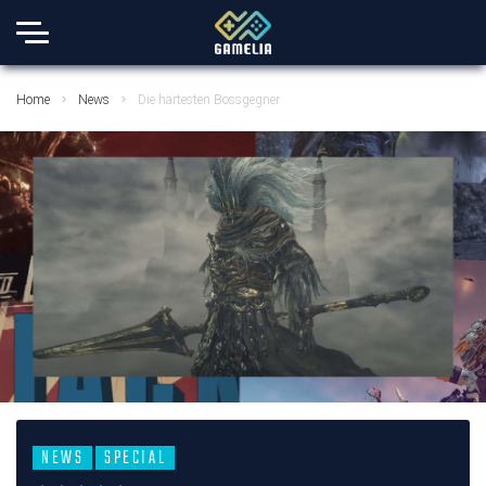
Home
News
Die härtesten Bossgegner
NEWS
SPECIAL