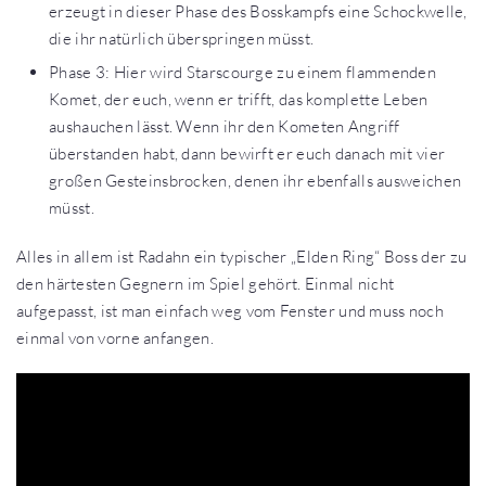
erzeugt in dieser Phase des Bosskampfs eine Schockwelle,
die ihr natürlich überspringen müsst.
Phase 3: Hier wird Starscourge zu einem flammenden
Komet, der euch, wenn er trifft, das komplette Leben
aushauchen lässt. Wenn ihr den Kometen Angriff
überstanden habt, dann bewirft er euch danach mit vier
großen Gesteinsbrocken, denen ihr ebenfalls ausweichen
müsst.
Alles in allem ist Radahn ein typischer „Elden Ring“ Boss der zu
den härtesten Gegnern im Spiel gehört. Einmal nicht
aufgepasst, ist man einfach weg vom Fenster und muss noch
einmal von vorne anfangen.