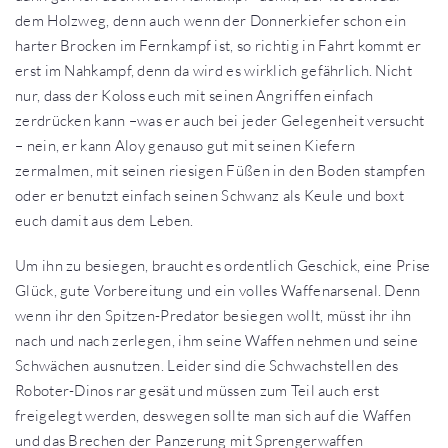
dem Holzweg, denn auch wenn der Donnerkiefer schon ein
harter Brocken im Fernkampf ist, so richtig in Fahrt kommt er
erst im Nahkampf, denn da wird es wirklich gefährlich. Nicht
nur, dass der Koloss euch mit seinen Angriffen einfach
zerdrücken kann –was er auch bei jeder Gelegenheit versucht
– nein, er kann Aloy genauso gut mit seinen Kiefern
zermalmen, mit seinen riesigen Füßen in den Boden stampfen
oder er benutzt einfach seinen Schwanz als Keule und boxt
euch damit aus dem Leben.
Um ihn zu besiegen, braucht es ordentlich Geschick, eine Prise
Glück, gute Vorbereitung und ein volles Waffenarsenal. Denn
wenn ihr den Spitzen-Predator besiegen wollt, müsst ihr ihn
nach und nach zerlegen, ihm seine Waffen nehmen und seine
Schwächen ausnutzen. Leider sind die Schwachstellen des
Roboter-Dinos rar gesät und müssen zum Teil auch erst
freigelegt werden, deswegen sollte man sich auf die Waffen
und das Brechen der Panzerung mit Sprengerwaffen