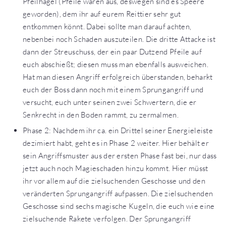
Pfeilhagel (Pfeile waren aus, deswegen sind es Speere
geworden), dem ihr auf eurem Reittier sehr gut
entkommen könnt. Dabei sollte man darauf achten,
nebenbei noch Schaden auszuteilen. Die dritte Attacke ist
dann der Streuschuss, der ein paar Dutzend Pfeile auf
euch abschießt; diesen muss man ebenfalls ausweichen.
Hat man diesen Angriff erfolgreich überstanden, beharkt
euch der Boss dann noch mit einem Sprungangriff und
versucht, euch unter seinen zwei Schwertern, die er
Senkrecht in den Boden rammt, zu zermalmen.
Phase 2: Nachdem ihr ca. ein Drittel seiner Energieleiste
dezimiert habt, geht es in Phase 2 weiter. Hier behält er
sein Angriffsmuster aus der ersten Phase fast bei, nur dass
jetzt auch noch Magieschaden hinzu kommt. Hier müsst
ihr vor allem auf die zielsuchenden Geschosse und den
veränderten Sprungangriff aufpassen. Die zielsuchenden
Geschosse sind sechs magische Kugeln, die euch wie eine
zielsuchende Rakete verfolgen. Der Sprungangriff