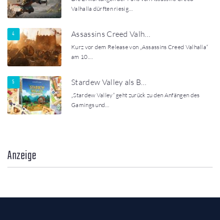
Valhalla dürften riesig…
Assassins Creed Valh…
Kurz vor dem Release von „Assassins Creed Valhalla“
am 10.…
Stardew Valley als B…
„Stardew Valley“ geht zurück zu den Anfängen des
Gamings und…
Anzeige