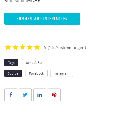
Bild: StudioMDHR
KOMMENTAR HINTERLASSEN
5
(
25 Abstimmungen
)
1
2
3
4
5
Tags
Jump & Run
Source
Facebook
Instagram
Facebook
Twitter
LinkedIn
Pinterest