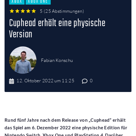
XBOX
XBOX ONE
5
(
25 Abstimmungen
)
1
2
3
4
5
Cuphead erhält eine physische
Version
Fabian Konschu
12. Oktober 2022 um 11:25
0
Rund fünf Jahre nach dem Release von „Cuphead“ erhält
das Spiel am 6. Dezember 2022 eine physische Edition für
Nintendo Switch, Xbox One und PlayStation 4. Darüber