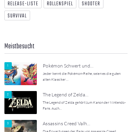
RELEASE-LISTE
ROLLENSPIEL
SHOOTER
SURVIVAL
Meistbesucht
Pokémon Schwert und…
Jeder kennt die Pokémon-Reihe, seien es die guten
alten Klassiker…
The Legend of Zelda…
The Legend of Zelda gehört zum Kanon der Nintendo-
Fans. Auch…
Assassins Creed Valh…
Die Erwartungen der Fans von Assassins Creed