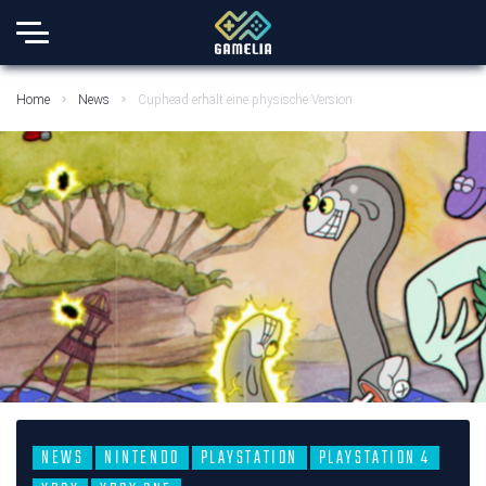
Home
News
Cuphead erhält eine physische Version
NEWS
NINTENDO
PLAYSTATION
PLAYSTATION 4